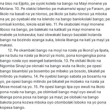
na biso na Ejipito, pe oyoki kolela na bango na Mayi monene ya
Motane. 10. Pe olakisi bilembo pe makamwisi epayi ya Faraon, pe
likolo na basali na ye nionso, pe likolo ya batu nionso ya mboka
na ye; po oyebaki ete na lolendo na bango baniokolaki bango; pe
omisali kombo, lokola ezali lelo. 11. Pe okabolaki mayi monene
liboso na bango, pe balekaki na katikati ya mayi monene na
mabele ya kokawuka; kasi obwakaki baoyo bazalaki kolanda
bango na bozindo ezanga suka, lokola libanga na kati ya mayi ya
makasi.
12. Pe okambaki bango na moyi na nzela ya likonzí ya lipata,
pe na butu na nzela ya likonzí ya moto, pona kongengisa pona
bango nzela oyo esengeli batambola. 13. Pe okitaki likolo na
Ngomba Sinayi pe olonaki na bango wuta na likolo; pe opesi
bango bisambisi ya bosembo pe mibeko ya bosolo, bikateli pe
mitindo ya malamu. 14. Pe oyebisi bango sabata ya bosantu na
yo, pe opesi bango mitindo pe bikateli pe mobeko na nzela ya
Mose mosali na yo. 15. Pe opesi bango lipa oyo ewuti na likolo
pona nzala na bango, pe obimiseli bango mayi oyo ewuti na
libanga pona posa na bango ya mayi; pe olobaki na bango
bakota pona kozwa mboka oyo otombolaki loboko na yo pona
kopesa bango.