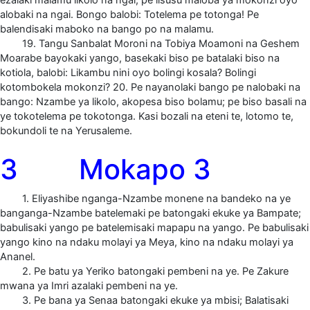
alobaki na ngai. Bongo balobi: Totelema pe totonga! Pe
balendisaki maboko na bango po na malamu.
19. Tangu Sanbalat Moroni na Tobiya Moamoni na Geshem
Moarabe bayokaki yango, basekaki biso pe batalaki biso na
kotiola, balobi: Likambu nini oyo bolingi kosala? Bolingi
kotombokela mokonzi? 20. Pe nayanolaki bango pe nalobaki na
bango: Nzambe ya likolo, akopesa biso bolamu; pe biso basali na
ye tokotelema pe tokotonga. Kasi bozali na eteni te, lotomo te,
bokundoli te na Yerusaleme.
3 Mokapo 3
1. Eliyashibe nganga-Nzambe monene na bandeko na ye
banganga-Nzambe batelemaki pe batongaki ekuke ya Bampate;
babulisaki yango pe batelemisaki mapapu na yango. Pe babulisaki
yango kino na ndaku molayi ya Meya, kino na ndaku molayi ya
Ananel.
2. Pe batu ya Yeriko batongaki pembeni na ye. Pe Zakure
mwana ya Imri azalaki pembeni na ye.
3. Pe bana ya Senaa batongaki ekuke ya mbisi; Balatisaki