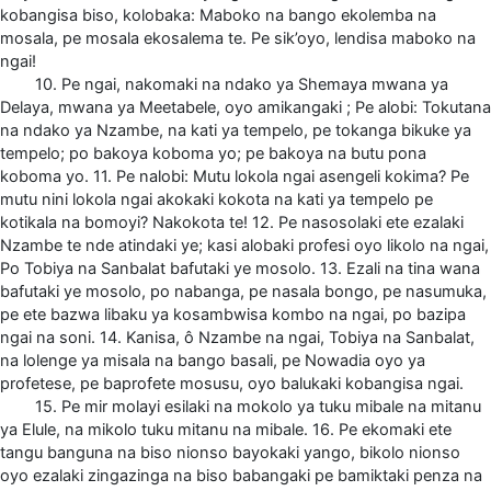
kobangisa biso, kolobaka: Maboko na bango ekolemba na
mosala, pe mosala ekosalema te. Pe sik’oyo, lendisa maboko na
ngai!
10. Pe ngai, nakomaki na ndako ya Shemaya mwana ya
Delaya, mwana ya Meetabele, oyo amikangaki ; Pe alobi: Tokutana
na ndako ya Nzambe, na kati ya tempelo, pe tokanga bikuke ya
tempelo; po bakoya koboma yo; pe bakoya na butu pona
koboma yo. 11. Pe nalobi: Mutu lokola ngai asengeli kokima? Pe
mutu nini lokola ngai akokaki kokota na kati ya tempelo pe
kotikala na bomoyi? Nakokota te! 12. Pe nasosolaki ete ezalaki
Nzambe te nde atindaki ye; kasi alobaki profesi oyo likolo na ngai,
Po Tobiya na Sanbalat bafutaki ye mosolo. 13. Ezali na tina wana
bafutaki ye mosolo, po nabanga, pe nasala bongo, pe nasumuka,
pe ete bazwa libaku ya kosambwisa kombo na ngai, po bazipa
ngai na soni. 14. Kanisa, ô Nzambe na ngai, Tobiya na Sanbalat,
na lolenge ya misala na bango basali, pe Nowadia oyo ya
profetese, pe baprofete mosusu, oyo balukaki kobangisa ngai.
15. Pe mir molayi esilaki na mokolo ya tuku mibale na mitanu
ya Elule, na mikolo tuku mitanu na mibale. 16. Pe ekomaki ete
tangu banguna na biso nionso bayokaki yango, bikolo nionso
oyo ezalaki zingazinga na biso babangaki pe bamiktaki penza na