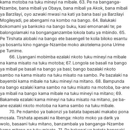
kama motoba na tuku mineyi na mibale. 63. Pe na banganga-
Nzambe, bana mibali ya Obaya, bana mibali ya Akok, bana mibali
ya Barzilayi, oyo azwaki mwasi na kati ya bana basi ya Barzilayi
Mogileyadi, pe abengami na kombo na bango. 64. Balukaki
bokomami ya bankoko na bango buku, kasi emonanaki te; pe
balongolamaki na bonganganzambe lokola batu ya mbindo. 65.
Pe Tirshata alobaki na bango ete basengeli te kolia biloko esantu
ya bosantu kino nganga-Nzambe moko akotelema pona Urime
pe Tumime.
66. Liyangani mobimba ezalaki nkoto tuku mineyi na mibale
na kama misato na tuku motoba; 67. Longola se basali na bango
ya mibali pe basali na bango ya basi; bango bazalaki nkoto
sambo na kama misato na tuku misato na sambo. Pe bazalaki na
bayembi kama mibale na tuku mineyi na mitano. 68. Bampunda
na bango ezalaki kama sambo na tuku misato na motoba, ba-ane
ya mibali na bango kama mibale na tuku mineyi na mitano; 69.
Bakamela ezalaki kama mineyi na tuku misato na mitano, pe ba-
ane ezalaki nkoto motoba na kama sambo na tuku mibale.
70. Pe ndambo ya bakonzi ya batata bapesaki makabo pona
mosala. Tirshata apesaki na libenga: nkoto moko ya darik ya
wolo, basaani tuku mitano, banzambala ya banganga-Nzambe
kama mitano na tuku misato. 71. Pe bakonzi ya batata bapesaki