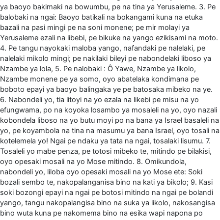
ya baoyo bakimaki na bowumbu, pe na tina ya Yerusaleme. 3. Pe
balobaki na ngai: Baoyo batikali na bokangami kuna na etuka
bazali na pasi mingi pe na soni monene; pe mir molayi ya
Yerusaleme ezali na libebi, pe bikuke na yango ezikisami na moto.
4. Pe tangu nayokaki maloba yango, nafandaki pe nalelaki, pe
nalelaki mikolo mingi; pe nakilaki bileyi pe nabondelaki liboso ya
Nzambe ya lola, 5. Pe nalobaki : Ô Yawe, Nzambe ya likolo,
Nzambe monene pe ya somo, oyo abatelaka kondimana pe
boboto epayi ya baoyo balingaka ye pe batosaka mibeko na ye.
6. Nabondeli yo, tia litoyi na yo ezala na likebi pe misu na yo
efungwama, po na koyoka losambo ya mosaleli na yo, oyo nazali
kobondela liboso na yo butu moyi po na bana ya Israel basaleli na
yo, pe koyambola na tina na masumu ya bana Israel, oyo tosali na
kotelemela yo! Ngai pe ndaku ya tata na ngai, tosalaki lisumu. 7.
Tosaleli yo mabe penza, pe totosi mibeko te, mitindo pe bilakisi,
oyo opesaki mosali na yo Mose mitindo. 8. Omikundola,
nabondeli yo, liloba oyo opesaki mosali na yo Mose ete: Soki
bozali sembo te, nakopalanganisa bino na kati ya bikolo; 9. Kasi
soki bozongi epayi na ngai pe botosi mitindo na ngai pe bolandi
yango, tangu nakopalangisa bino na suka ya likolo, nakosangisa
bino wuta kuna pe nakomema bino na esika wapi napona po