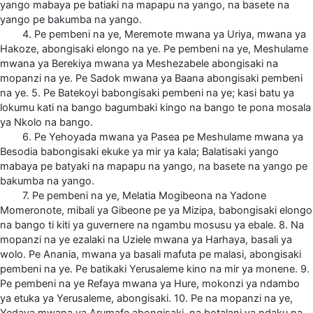
yango mabaya pe batiaki na mapapu na yango, na basete na
yango pe bakumba na yango.
4. Pe pembeni na ye, Meremote mwana ya Uriya, mwana ya
Hakoze, abongisaki elongo na ye. Pe pembeni na ye, Meshulame
mwana ya Berekiya mwana ya Meshezabele abongisaki na
mopanzi na ye. Pe Sadok mwana ya Baana abongisaki pembeni
na ye. 5. Pe Batekoyi babongisaki pembeni na ye; kasi batu ya
lokumu kati na bango bagumbaki kingo na bango te pona mosala
ya Nkolo na bango.
6. Pe Yehoyada mwana ya Pasea pe Meshulame mwana ya
Besodia babongisaki ekuke ya mir ya kala; Balatisaki yango
mabaya pe batyaki na mapapu na yango, na basete na yango pe
bakumba na yango.
7. Pe pembeni na ye, Melatia Mogibeona na Yadone
Momeronote, mibali ya Gibeone pe ya Mizipa, babongisaki elongo
na bango ti kiti ya guvernere na ngambu mosusu ya ebale. 8. Na
mopanzi na ye ezalaki na Uziele mwana ya Harhaya, basali ya
wolo. Pe Anania, mwana ya basali mafuta pe malasi, abongisaki
pembeni na ye. Pe batikaki Yerusaleme kino na mir ya monene. 9.
Pe pembeni na ye Refaya mwana ya Hure, mokonzi ya ndambo
ya etuka ya Yerusaleme, abongisaki. 10. Pe na mopanzi na ye,
Yedaya mwana ya Arumafe abongisaki, na botalani ya ndaku na