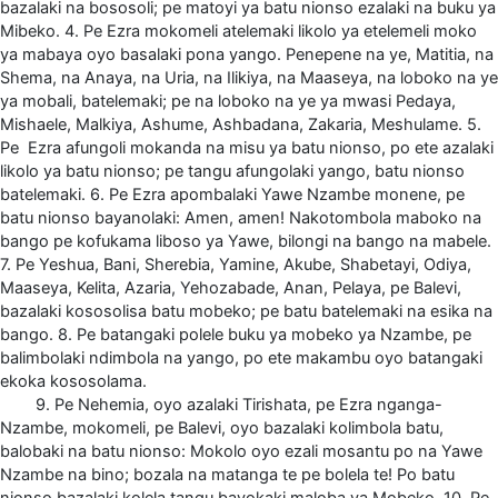
bazalaki na bososoli; pe matoyi ya batu nionso ezalaki na buku ya
Mibeko. 4. Pe Ezra mokomeli atelemaki likolo ya etelemeli moko
ya mabaya oyo basalaki pona yango. Penepene na ye, Matitia, na
Shema, na Anaya, na Uria, na Ilikiya, na Maaseya, na loboko na ye
ya mobali, batelemaki; pe na loboko na ye ya mwasi Pedaya,
Mishaele, Malkiya, Ashume, Ashbadana, Zakaria, Meshulame. 5.
Pe Ezra afungoli mokanda na misu ya batu nionso, po ete azalaki
likolo ya batu nionso; pe tangu afungolaki yango, batu nionso
batelemaki. 6. Pe Ezra apombalaki Yawe Nzambe monene, pe
batu nionso bayanolaki: Amen, amen! Nakotombola maboko na
bango pe kofukama liboso ya Yawe, bilongi na bango na mabele.
7. Pe Yeshua, Bani, Sherebia, Yamine, Akube, Shabetayi, Odiya,
Maaseya, Kelita, Azaria, Yehozabade, Anan, Pelaya, pe Balevi,
bazalaki kososolisa batu mobeko; pe batu batelemaki na esika na
bango. 8. Pe batangaki polele buku ya mobeko ya Nzambe, pe
balimbolaki ndimbola na yango, po ete makambu oyo batangaki
ekoka kososolama.
9. Pe Nehemia, oyo azalaki Tirishata, pe Ezra nganga-
Nzambe, mokomeli, pe Balevi, oyo bazalaki kolimbola batu,
balobaki na batu nionso: Mokolo oyo ezali mosantu po na Yawe
Nzambe na bino; bozala na matanga te pe bolela te! Po batu
nionso bazalaki kolela tangu bayokaki maloba ya Mobeko. 10. Pe