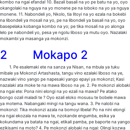
kombo na ngai efanda! 10. Bazali basali na yo pe batu na yo, oyo
okangolaki na nguya na yo monene pe na loboko na yo ya nguya
monene. 11. Nabondeli yo, Nkolo, tia litoyi na yo ezala na bokebi
na libondeli ya mosali na yo, pe na libondeli ya basali na yo, oyo
basepelaka kobanga kombo na yo; pe tika mosali na yo alonga
lelo pe nabondeli yo, pesa ye ngolu liboso ya mutu oyo. Nazalaki
mokambi ya masanga ya mokonzi.
2 Mokapo 2
1. Pe esalemaki ete na sanza ya Nisan, na mbula ya tuku
mibale ya Mokonzi Artashasta, tangu vino ezalaki liboso na ye,
nazwaki vino yango pe napesaki yango epayi ya mokonzi; Kasi
nazalaki ata moke te na mawa liboso na ye. 2. Pe mokonzi alobaki
na ngai ete: Pona nini elongi na yo ezali na mawa? Pe atako
bongo ozali maladi te ? Oyo ezali eloko mosusu te bobele mawa
ya motema. Nabangaki mingi na tangu wana. 3. Pe nalobi na
mokonzi: Tika mokonzi azala na bomoyi libela! Po na nini elongi
na ngai ekozala na mawa te, nzokande engumba, esika ya
kokundama ya batata na ngai, etikali pamba, pe baporte na yango
ezikisami na moto? 4. Pe mokonzi alobaki na ngai: Olingi kozwa