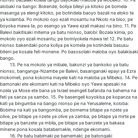
alobaki na bango: Bokende, boliya bileyi ya kitoko pe bomela
masanga ya elengi kitoko, pe botindela baoyo bazali na eloko te
ya kolamba. Po mokolo oyo ezali mosantu na Nkolo na biso; pe
boyoka mawa te, po esengo ya Yawe ezali makasi na bino. 11. Pe
Balevi bakitisaki mitema ya batu nionso, balobi: Bozala kimia, po
mokolo oyo ezali mosantu; pe bomiyokela mawa te! 12. Pe batu
nionso bakendaki pona koliya pe komela pe kotindela basusu
biteni pe kosala feti monene. Po basosolaki maloba oyo balakisaki
bango.
13. Pe na mokolo ya mibale, bakonzi ya bankoko ya batu
nionso, banganga-Nzambe pe Balevi, basanganaki epayi ya Ezra
mokomeli, pona kokoma mayele kati na maloba ya Mibeko. 14. Pe
bamonaki ete ekomami kati na Mibeko oyo Yawe apesaki na
nzela ya Mose ete bana ya Israel esengeli bafanda na bahema na
feti ya sanza ya sambo. 15. Pe basengeli koyokisa pe kopanza na
kati ya bingumba na bango nionso pe na Yerusaleme, koloba:
Bobima na kati ya bangomba, pe bomema bitape ya nzete ya
olive, pe bitape ya nzete ya olive ya zamba, pe bitape ya mirte pe
bitape ya banzete ya mbila, pe bitape ya banzete ya bakasa
minene pona kosala batabernakle, ndenge ekomami.
16. Pe batu babimaki pe bamemaki; pe batongaki