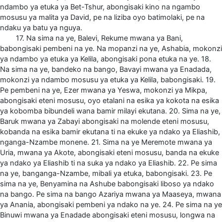
ndambo ya etuka ya Bet-Tshur, abongisaki kino na ngambo
mosusu ya malita ya David, pe na liziba oyo batimolaki, pe na
ndaku ya batu ya nguya.
17. Na sima na ye, Balevi, Rekume mwana ya Bani,
babongisaki pembeni na ye. Na mopanzi na ye, Ashabia, mokonzi
ya ndambo ya etuka ya Kelila, abongisaki pona etuka na ye. 18.
Na sima na ye, bandeko na bango, Bavayi mwana ya Enadada,
mokonzi ya ndambo mosusu ya etuka ya Kelila, babongisaki. 19.
Pe pembeni na ye, Ezer mwana ya Yeswa, mokonzi ya Mikpa,
abongisaki eteni mosusu, oyo etalani na esika ya kokota na esika
ya kobomba bibundeli wana bamir milayi ekutana. 20. Sima na ye,
Baruk mwana ya Zabayi abongisaki na molende eteni mosusu,
kobanda na esika bamir ekutana ti na ekuke ya ndako ya Eliashib,
nganga-Nzambe monene. 21. Sima na ye Meremote mwana ya
Uria, mwana ya Akote, abongisaki eteni mosusu, banda na ekuke
ya ndako ya Eliashib ti na suka ya ndako ya Eliashib. 22. Pe sima
na ye, banganga-Nzambe, mibali ya etuka, babongisaki. 23. Pe
sima na ye, Benyamina na Ashube babongisaki liboso ya ndako
na bango. Pe sima na bango Azariya mwana ya Maaseya, mwana
ya Anania, abongisaki pembeni ya ndako na ye. 24. Pe sima na ye
Binuwi mwana ya Enadade abongisaki eteni mosusu, longwa na