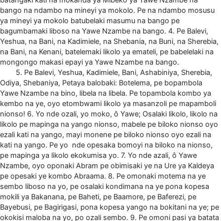
bango na ndambo na mineyi ya mokolo. Pe na ndambo mosusu
ya mineyi ya mokolo batubelaki masumu na bango pe
bagumbamaki liboso na Yawe Nzambe na bango. 4. Pe Balevi,
Yeshua, na Bani, na Kadimiele, na Shebania, na Buni, na Sherebia,
na Bani, na Kenani, batelemaki likolo ya emateli, pe babelelaki na
mongongo makasi epayi ya Yawe Nzambe na bango.
5. Pe Balevi, Yeshua, Kadimiele, Bani, Ashabiniya, Sherebia,
Odiya, Shebaniya, Petaya balobaki: Botelema, pe bopambola
Yawe Nzambe na bino, libela na libela. Pe topambola kombo ya
kembo na ye, oyo etombwami likolo ya masanzoli pe mapamboli
nionso! 6. Yo nde ozali, yo moko, ô Yawe; Osalaki likolo, likolo na
likolo pe mapinga na yango nionso, mabele pe biloko nionso oyo
ezali kati na yango, mayi monene pe biloko nionso oyo ezali na
kati na yango. Pe yo nde opesaka bomoyi na biloko na nionso,
pe mapinga ya likolo ekokumisa yo. 7. Yo nde azali, ô Yawe
Nzambe, oyo oponaki Abram pe obimisaki ye na Ure ya Kaldeya
pe opesaki ye kombo Abraama. 8. Pe omonaki motema na ye
sembo liboso na yo, pe osalaki kondimana na ye pona kopesa
mokili ya Bakanana, pe Baheti, pe Baamore, pe Baferezi, pe
Bayebusi, pe Bagirigasi, pona kopesa yango na bokitani na ye; pe
okokisi maloba na yo, po ozali sembo. 9. Pe omoni pasi ya batata