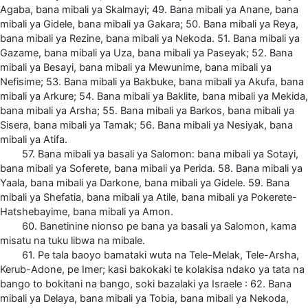
Agaba, bana mibali ya Skalmayi; 49. Bana mibali ya Anane, bana
mibali ya Gidele, bana mibali ya Gakara; 50. Bana mibali ya Reya,
bana mibali ya Rezine, bana mibali ya Nekoda. 51. Bana mibali ya
Gazame, bana mibali ya Uza, bana mibali ya Paseyak; 52. Bana
mibali ya Besayi, bana mibali ya Mewunime, bana mibali ya
Nefisime; 53. Bana mibali ya Bakbuke, bana mibali ya Akufa, bana
mibali ya Arkure; 54. Bana mibali ya Baklite, bana mibali ya Mekida,
bana mibali ya Arsha; 55. Bana mibali ya Barkos, bana mibali ya
Sisera, bana mibali ya Tamak; 56. Bana mibali ya Nesiyak, bana
mibali ya Atifa.
57. Bana mibali ya basali ya Salomon: bana mibali ya Sotayi,
bana mibali ya Soferete, bana mibali ya Perida. 58. Bana mibali ya
Yaala, bana mibali ya Darkone, bana mibali ya Gidele. 59. Bana
mibali ya Shefatia, bana mibali ya Atile, bana mibali ya Pokerete-
Hatshebayime, bana mibali ya Amon.
60. Banetinine nionso pe bana ya basali ya Salomon, kama
misatu na tuku libwa na mibale.
61. Pe tala baoyo bamataki wuta na Tele-Melak, Tele-Arsha,
Kerub-Adone, pe Imer; kasi bakokaki te kolakisa ndako ya tata na
bango to bokitani na bango, soki bazalaki ya Israele : 62. Bana
mibali ya Delaya, bana mibali ya Tobia, bana mibali ya Nekoda,