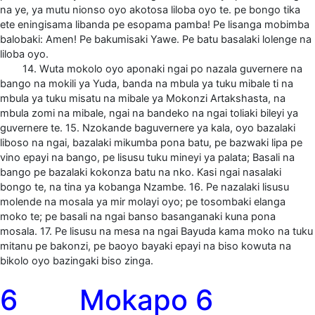
na ye, ya mutu nionso oyo akotosa liloba oyo te. pe bongo tika
ete eningisama libanda pe esopama pamba! Pe lisanga mobimba
balobaki: Amen! Pe bakumisaki Yawe. Pe batu basalaki lolenge na
liloba oyo.
14. Wuta mokolo oyo aponaki ngai po nazala guvernere na
bango na mokili ya Yuda, banda na mbula ya tuku mibale ti na
mbula ya tuku misatu na mibale ya Mokonzi Artakshasta, na
mbula zomi na mibale, ngai na bandeko na ngai toliaki bileyi ya
guvernere te. 15. Nzokande baguvernere ya kala, oyo bazalaki
liboso na ngai, bazalaki mikumba pona batu, pe bazwaki lipa pe
vino epayi na bango, pe lisusu tuku mineyi ya palata; Basali na
bango pe bazalaki kokonza batu na nko. Kasi ngai nasalaki
bongo te, na tina ya kobanga Nzambe. 16. Pe nazalaki lisusu
molende na mosala ya mir molayi oyo; pe tosombaki elanga
moko te; pe basali na ngai banso basanganaki kuna pona
mosala. 17. Pe lisusu na mesa na ngai Bayuda kama moko na tuku
mitanu pe bakonzi, pe baoyo bayaki epayi na biso kowuta na
bikolo oyo bazingaki biso zinga.
6 Mokapo 6