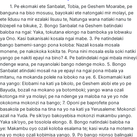
1. Pe ekomaki ete Sanbalat, Tobia, pe Geshem Moarabe, pe
banguna na biso mosusu, bayokaki ete natongaki mir molayi, pe
ete lidusu na mir ezalaki lisusu te, Natunga wana natiaki nanu te
bizepeli na bikuke, 2. Bongo Sanbalat na Geshem batindaki
baloba na ngai: Yaka, tokutana elongo na bamboka ya lobwaku
ya Ono. Kasi bakanisaki kosala ngai mabe. 3. Pe natindelaki
bango bamemi-sango pona koloba: Nazali kosala mosala
monene, pe nakokoka kokita te. Pona nini mosala esila soki natiki
yango pe nakiti epayi na bino? 4. Pe batindelaki ngai mbala mineyi
ndenge wana, pe nayanolaki bango ndenge moko. 5. Bongo
Sanbalat atindaki mosali na ye epayi na ngai pona mbala ya
mitanu, na mokanda polele na loboko na ye. 6. Ekomamaki kati
na yango: Elobami na kati ya bikolo, pe Geshem alobi ete yo pe
Bayuda, bozali na mokano ya botomboki; yango wana ozali
kotonga mir ya molayi; pe na ndenge ya maloba na ye yo nde
okokoma mokonzi na bango; 7. Oponi pe baprofete pona
basakola pe baloba na tina na yo na kati ya Yerusaleme: Mokonzi
azali na Yuda. Pe sik’oyo bakoyebisa mokonzi makambu yango.
Yaka sik’oyo, pe tosolola elongo. 8. Bongo natindaki baloba na
ye: Makambu oyo ozali koloba esalama te; kasi wuta na motema
na yo moko ozali kobimisa yango. 9. Po bango nionso balingaki