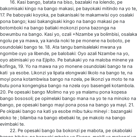
16. Kasi bango, batata na biso, bazalaki na lolendo, pe
bakomisaki kingo na bango makasi, pe bayokaki mitindo na yo te,
17. Pe baboyaki koyoka, pe bakanisaki te makamwisi oyo osalaki
pona bango; kasi bakangisaki kingo na bango makasi pe na
botomboki na bango batiaki mokonzi pona bazonga na
bowumbu na bango. Kasi yo, ozali +Nzambe ya bolimbisi, osalaka
ngolu pe ya mawa, ya kanda noki te pe monene na boboto, pe
osundolaki bango te. 18. Ata tangu bamisalelaki mwana ya
ngombe oyo ya libende, pe balobaki: Oyo azali Nzambe na yo,
oyo abimisaki yo na Ejipito. Pe batukaki yo na maloba minene ya
kofinga, 19. Yo na mawa na yo monene osundolaki bango te na
kati ya esobe. Likonzi ya lipata elongwaki likolo na bango te, na
moyi pona kotambwisa bango na nzela, pe likonzi ya moto te na
butu pona kongengisa bango na nzela oyo basengeli kotambola.
20. Pe opesaki bango Molimo na yo ya malamu pona kopesa
bango bososoli; pe opimelaki bango mana na yo te na minoko na
bango, pe opesaki bango mayi pona posa na bango ya mayi. 21.
Pe okipaki bango na kati ya esobe mibu tuku mineyi : bazangaki
eloko te ; bilamba na bango ebebaki te, pe makolo na bango
evimbaki te.
22. Pe opesaki bango ba bokonzi pe mabota, pe okabolaki
bango bituka; pe bazwaki mboka ya Siyone, mokili ya mokonzi ya