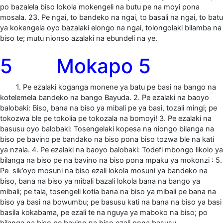
po bazalela biso lokola mokengeli na butu pe na moyi pona
mosala. 23. Pe ngai, to bandeko na ngai, to basali na ngai, to batu
ya kokengela oyo bazalaki elongo na ngai, tolongolaki bilamba na
biso te; mutu nionso azalaki na ebundeli na ye.
5 Mokapo 5
1. Pe ezalaki koganga monene ya batu pe basi na bango na
kotelemela bandeko na bango Bayuda. 2. Pe ezalaki na baoyo
balobaki: Biso, bana na biso ya mibali pe ya basi, tozali mingi; pe
tokozwa ble pe tokolia pe tokozala na bomoyi! 3. Pe ezalaki na
basusu oyo balobaki: Tosengelaki kopesa na niongo bilanga na
biso pe bavino pe bandako na biso pona biso tozwa ble na kati
ya nzala. 4. Pe ezalaki na baoyo balobaki: Todefi mbongo likolo ya
bilanga na biso pe na bavino na biso pona mpaku ya mokonzi : 5.
Pe sik’oyo mosuni na biso ezali lokola mosuni ya bandeko na
biso, bana na biso ya mibali bazali lokola bana na bango ya
mibali; pe tala, tosengeli kotia bana na biso ya mibali pe bana na
biso ya basi na bowumbu; pe basusu kati na bana na biso ya basi
basila kokabama, pe ezali te na nguya ya maboko na biso; po
bilanga na biso pe bavino na biso ezali pona basusu.