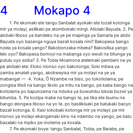
4 Mokapo 4
1. Pe ekomaki ete tangu Sanbalat ayokaki ete tozali kotonga
mir ya molayi, asilikaki pe atombokaki mingi. Atiolaki Bayuda. 2. Pe
alobaki liboso ya bandeko na ye pe mapinga ya Samaria pe alobi:
Bayuda oyo bazanga nguya bazali kosala nini? Bakopesa bango
nzela ya kosala yango? Bakobonzaka mbeka? Bakosilisa yango
lelo oyo? Bakopesa bomoyi na mabanga oyo ewuti na bitunga ya
putulu oyo ezika? 3. Pe Tobia Moamona atelemaki pembeni na ye
pe alobaki ete: Eloko nionso oyo bakotonga; Soki mbwa ya
zamba amateli yango, akokweyisa mir ya molayi na ye ya
mabanga! — 4. Yoka, Ô Nzambe na biso, po tokotiolama; pe
zongisa litioli na bango likolo ya mitu na bango, pe kaba bango na
kotiolama po bapunzama na mboka ya bowumbu lokola bozwi ya
bitumba. 5. Pe kozipa mabe na bango te, pe tika ete lisumu na
bango elongwa liboso na yo te. po basilikisaki pe batukaki baoyo
bazali kotonga. 6. Kasi tokobaki kotonga mir ya molayi; pe mir
nionso ya molayi ekangamaki kino na ndambo na yango, pe batu
bazalaki na mpiko pe motema ya kosala.
7. Pe ekomaki boye: tangu Sanbalat, Tobia, pe Barabe, pe