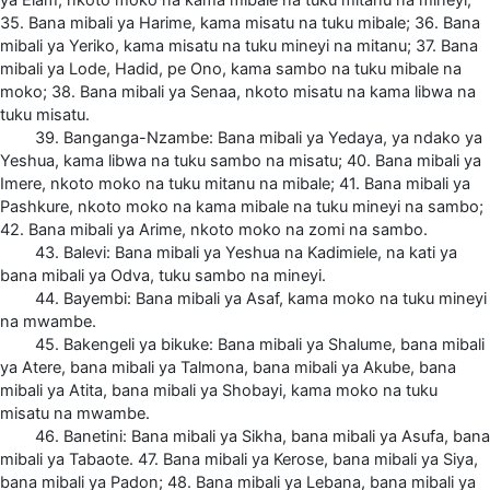
35. Bana mibali ya Harime, kama misatu na tuku mibale; 36. Bana
mibali ya Yeriko, kama misatu na tuku mineyi na mitanu; 37. Bana
mibali ya Lode, Hadid, pe Ono, kama sambo na tuku mibale na
moko; 38. Bana mibali ya Senaa, nkoto misatu na kama libwa na
tuku misatu.
39. Banganga-Nzambe: Bana mibali ya Yedaya, ya ndako ya
Yeshua, kama libwa na tuku sambo na misatu; 40. Bana mibali ya
Imere, nkoto moko na tuku mitanu na mibale; 41. Bana mibali ya
Pashkure, nkoto moko na kama mibale na tuku mineyi na sambo;
42. Bana mibali ya Arime, nkoto moko na zomi na sambo.
43. Balevi: Bana mibali ya Yeshua na Kadimiele, na kati ya
bana mibali ya Odva, tuku sambo na mineyi.
44. Bayembi: Bana mibali ya Asaf, kama moko na tuku mineyi
na mwambe.
45. Bakengeli ya bikuke: Bana mibali ya Shalume, bana mibali
ya Atere, bana mibali ya Talmona, bana mibali ya Akube, bana
mibali ya Atita, bana mibali ya Shobayi, kama moko na tuku
misatu na mwambe.
46. Banetini: Bana mibali ya Sikha, bana mibali ya Asufa, bana
mibali ya Tabaote. 47. Bana mibali ya Kerose, bana mibali ya Siya,
bana mibali ya Padon; 48. Bana mibali ya Lebana, bana mibali ya