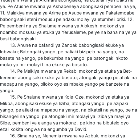
ye. Pe Atushe mwana ya Ashabeneya abongisaki pembeni na ye,
11. Malakiya mwana ya Arime pe Asube mwana ya Pakatemoabe
babongisaki eteni mosusu pe ndaku molayi ya etumbeli briki. 12.
Pe pembeni na ye Shalume mwana ya Alokesh, mokonzi ya
ndambo mosusu ya etuka ya Yerusaleme, pe ye na bana na ye ya
basi babongisaki.
13. Anune na bafandi ya Zanoak babongisaki ekuke ya
lobwaku; Batongaki yango, pe batiaki bizipelo na yango, na
basete na yango, pe bakumba na yango, pe batongaki nkoto
moko ya mir molayi ti na ekuke ya bosoto.
14. Pe Malkiya mwana ya Rekab, mokonzi ya etuka ya Bet-
kereme, abongisaki ekuke ya bosoto; atongaki yango pe atiaki na
mapapu na yango, biloko oyo esimbaka yango pe banzete na
yango.
15. Pe Shalune mwana ya Kole-Oze, mokonzi ya etuka ya
Mikpa, abongisaki ekuke ya liziba; atongaki yango, pe azipaki
yango, pe atiaki na mapapu na yango, na bikateli na yango, pe na
bikangeli na yango; pe atongaki mir molayi ya liziba ya mayi ya
Siloe, pembeni ya elanga ya mokonzi, pe kino na bibutelo oyo
ezali kokita longwa na engumba ya David.
16. Sima na ye, Nehemia mwana ya Azbuk, mokonzi ya