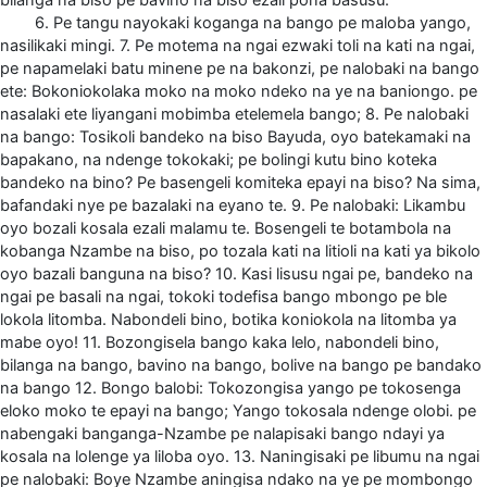
6. Pe tangu nayokaki koganga na bango pe maloba yango,
nasilikaki mingi. 7. Pe motema na ngai ezwaki toli na kati na ngai,
pe napamelaki batu minene pe na bakonzi, pe nalobaki na bango
ete: Bokoniokolaka moko na moko ndeko na ye na baniongo. pe
nasalaki ete liyangani mobimba etelemela bango; 8. Pe nalobaki
na bango: Tosikoli bandeko na biso Bayuda, oyo batekamaki na
bapakano, na ndenge tokokaki; pe bolingi kutu bino koteka
bandeko na bino? Pe basengeli komiteka epayi na biso? Na sima,
bafandaki nye pe bazalaki na eyano te. 9. Pe nalobaki: Likambu
oyo bozali kosala ezali malamu te. Bosengeli te botambola na
kobanga Nzambe na biso, po tozala kati na litioli na kati ya bikolo
oyo bazali banguna na biso? 10. Kasi lisusu ngai pe, bandeko na
ngai pe basali na ngai, tokoki todefisa bango mbongo pe ble
lokola litomba. Nabondeli bino, botika koniokola na litomba ya
mabe oyo! 11. Bozongisela bango kaka lelo, nabondeli bino,
bilanga na bango, bavino na bango, bolive na bango pe bandako
na bango 12. Bongo balobi: Tokozongisa yango pe tokosenga
eloko moko te epayi na bango; Yango tokosala ndenge olobi. pe
nabengaki banganga-Nzambe pe nalapisaki bango ndayi ya
kosala na lolenge ya liloba oyo. 13. Naningisaki pe libumu na ngai
pe nalobaki: Boye Nzambe aningisa ndako na ye pe mombongo