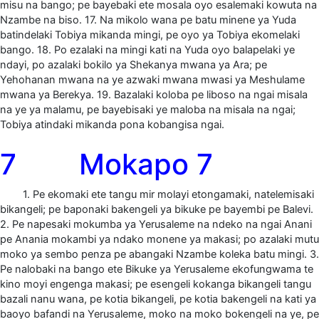
misu na bango; pe bayebaki ete mosala oyo esalemaki kowuta na
Nzambe na biso. 17. Na mikolo wana pe batu minene ya Yuda
batindelaki Tobiya mikanda mingi, pe oyo ya Tobiya ekomelaki
bango. 18. Po ezalaki na mingi kati na Yuda oyo balapelaki ye
ndayi, po azalaki bokilo ya Shekanya mwana ya Ara; pe
Yehohanan mwana na ye azwaki mwana mwasi ya Meshulame
mwana ya Berekya. 19. Bazalaki koloba pe liboso na ngai misala
na ye ya malamu, pe bayebisaki ye maloba na misala na ngai;
Tobiya atindaki mikanda pona kobangisa ngai.
7 Mokapo 7
1. Pe ekomaki ete tangu mir molayi etongamaki, natelemisaki
bikangeli; pe baponaki bakengeli ya bikuke pe bayembi pe Balevi.
2. Pe napesaki mokumba ya Yerusaleme na ndeko na ngai Anani
pe Anania mokambi ya ndako monene ya makasi; po azalaki mutu
moko ya sembo penza pe abangaki Nzambe koleka batu mingi. 3.
Pe nalobaki na bango ete Bikuke ya Yerusaleme ekofungwama te
kino moyi engenga makasi; pe esengeli kokanga bikangeli tangu
bazali nanu wana, pe kotia bikangeli, pe kotia bakengeli na kati ya
baoyo bafandi na Yerusaleme, moko na moko bokengeli na ye, pe