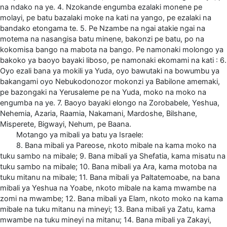
na ndako na ye. 4. Nzokande engumba ezalaki monene pe
molayi, pe batu bazalaki moke na kati na yango, pe ezalaki na
bandako etongama te. 5. Pe Nzambe na ngai atakie ngai na
motema na nasangisa batu minene, bakonzi pe batu, po na
kokomisa bango na mabota na bango. Pe namonaki molongo ya
bakoko ya baoyo bayaki liboso, pe namonaki ekomami na kati : 6.
Oyo ezali bana ya mokili ya Yuda, oyo bawutaki na bowumbu ya
bakangami oyo Nebukodonozor mokonzi ya Babilone amemaki,
pe bazongaki na Yerusaleme pe na Yuda, moko na moko na
engumba na ye. 7. Baoyo bayaki elongo na Zorobabele, Yeshua,
Nehemia, Azaria, Raamia, Nakamani, Mardoshe, Bilshane,
Misperete, Bigwayi, Nehum, pe Baana.
Motango ya mibali ya batu ya Israele:
8. Bana mibali ya Pareose, nkoto mibale na kama moko na
tuku sambo na mibale; 9. Bana mibali ya Shefatia, kama misatu na
tuku sambo na mibale; 10. Bana mibali ya Ara, kama motoba na
tuku mitanu na mibale; 11. Bana mibali ya Paltatemoabe, na bana
mibali ya Yeshua na Yoabe, nkoto mibale na kama mwambe na
zomi na mwambe; 12. Bana mibali ya Elam, nkoto moko na kama
mibale na tuku mitanu na mineyi; 13. Bana mibali ya Zatu, kama
mwambe na tuku mineyi na mitanu; 14. Bana mibali ya Zakayi,