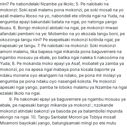
nini? Pe nabondelaki Nzambe ya likolo; 5. Pe nalobaki na
mokonzi: Soki ezali malamu pona mokonzi, pe soki mosali na yo
azali malamu liboso na yo, nabondeli ete otinda ngai na Yuda, na
engumba epayi bakundaki batata na ngai, po natonga yango
lisusu. 6. Bongo mokonzi alobaki na ngai, pe mokonzi-mwasi
afandaki pembeni na ye: Mobembo na yo ekozala tangu boni, pe
okozonga tangu nini? Pe esepelisaki mokonzi kotinda ngai; pe
napesaki ye tangu. 7. Pe nalobaki na mokonzi: Soki mokonzi
amoni malamu, tika bapesa ngai mikanda pona baguvernere na
ngambo mosusu ya ebale, po batika ngai naleka ti nakooóma na
Yuda; 8. Pe mokanda moko epayi ya Asaf, mobateli ya zamba ya
mokonzi, po na apesa ngai mabaya pona kosala baporte ya
ndaku monene oyo ekangami na ndako, pe pona mir molayi ya
engumba pe pona ndaku oyo nasengeli kokota. Pe mokonzi
apesaki ngai yango, pamba te loboko malamu ya Nzambe na ngai
ezalaki likolo na ngai.
9. Pe nakomaki epayi ya baguvernere ya ngambu mosusu ya
ebale, pe napesaki bango mikanda ya mokonzi ; nzokande
mokonzi atindaki bakonzi ya basoda pe ya batambolisi mpunda
elongo na ngai. 10. Tangu Sanbalat Moroni pe Tobiya mosali
Moamoni bayokaki yango, batungisamaki mingi po ete mutu