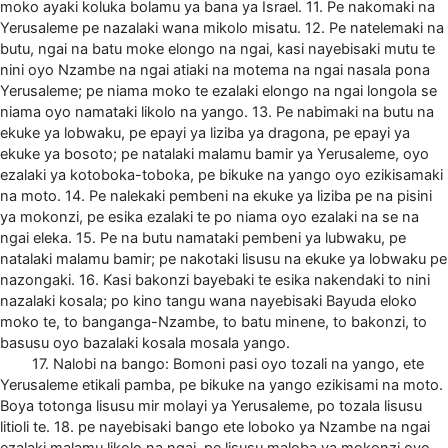
moko ayaki koluka bolamu ya bana ya Israel. 11. Pe nakomaki na
Yerusaleme pe nazalaki wana mikolo misatu. 12. Pe natelemaki na
butu, ngai na batu moke elongo na ngai, kasi nayebisaki mutu te
nini oyo Nzambe na ngai atiaki na motema na ngai nasala pona
Yerusaleme; pe niama moko te ezalaki elongo na ngai longola se
niama oyo namataki likolo na yango. 13. Pe nabimaki na butu na
ekuke ya lobwaku, pe epayi ya liziba ya dragona, pe epayi ya
ekuke ya bosoto; pe natalaki malamu bamir ya Yerusaleme, oyo
ezalaki ya kotoboka-toboka, pe bikuke na yango oyo ezikisamaki
na moto. 14. Pe nalekaki pembeni na ekuke ya liziba pe na pisini
ya mokonzi, pe esika ezalaki te po niama oyo ezalaki na se na
ngai eleka. 15. Pe na butu namataki pembeni ya lubwaku, pe
natalaki malamu bamir; pe nakotaki lisusu na ekuke ya lobwaku pe
nazongaki. 16. Kasi bakonzi bayebaki te esika nakendaki to nini
nazalaki kosala; po kino tangu wana nayebisaki Bayuda eloko
moko te, to banganga-Nzambe, to batu minene, to bakonzi, to
basusu oyo bazalaki kosala mosala yango.
17. Nalobi na bango: Bomoni pasi oyo tozali na yango, ete
Yerusaleme etikali pamba, pe bikuke na yango ezikisami na moto.
Boya totonga lisusu mir molayi ya Yerusaleme, po tozala lisusu
litioli te. 18. pe nayebisaki bango ete loboko ya Nzambe na ngai
ezalaki malamu likolo na ngai, pe lisusu maloba ya mokonzi oyo