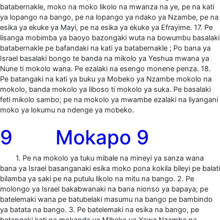
batabernakle, moko na moko likolo na mwanza na ye, pe na kati
ya lopango na bango, pe na lopango ya ndako ya Nzambe, pe na
esika ya ekuke ya Mayi, pe na esika ya ekuke ya Efrayime. 17. Pe
lisanga mobimba ya baoyo bazongaki wuta na bowumbu basalaki
batabernakle pe bafandaki na kati ya batabernakle ; Po bana ya
Israel basalaki bongo te banda na mikolo ya Yeshua mwana ya
Nune ti mokolo wana. Pe ezalaki na esengo monene penza. 18.
Pe batangaki na kati ya buku ya Mobeko ya Nzambe mokolo na
mokolo, banda mokolo ya liboso ti mokolo ya suka. Pe basalaki
feti mikolo sambo; pe na mokolo ya mwambe ezalaki na liyangani
moko ya lokumu na ndenge ya mobeko.
9 Mokapo 9
1. Pe na mokolo ya tuku mibale na mineyi ya sanza wana
bana ya Israel basanganaki esika moko pona kokila bileyi pe balati
bilamba ya saki pe na putulu likolo na mitu na bango. 2. Pe
molongo ya Israel bakabwanaki na bana nionso ya bapaya; pe
batelemaki wana pe batubelaki masumu na bango pe bambindo
ya batata na bango. 3. Pe batelemaki na esika na bango, pe
batangaki kati na mokanda ya Mibeko ya Yawe Nzambe na