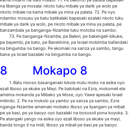
na libenga ya mosala: nkoto tuku mibale ya darik ya wolo pe
nkoto mibale na kama mibale ya mina ya palata. 72. Pe oyo
ndambo mosusu ya batu batikalaki bapesaki ezalaki nkoto tuku
mibale ya darik ya wolo, pe nkoto mibale ya mina ya palata, pe
banzambala ya banganga-Nzambe tuku motoba na sambo.
73. Pe banganga-Nzambe, pe Balevi, pe bakengeli-bikuke,
pe bayembi, pe bato, pe Banetinine, pe Israel mobimba bafandaki
na bingumba na bango. Pe ekomaki na sanza ya sambo, tangu
bana ya Israel bazalaki na bingumba na bango.
8 Mokapo 8
1. Batu nionso basanganaki lokola mutu moko na esika oyo
ezali liboso ya ekuke ya Mayi. Pe balobaki na Ezra, mokomeli ete
amema mokanda ya Mibeko ya Mose, oyo Yawe apesaki Israel
mitindo. 2. Pe na mokolo ya yambo ya sanza ya sambo, Ezra
nganga-Nzambe amemaki mobeko liboso ya liyangani ya mibali
pe ya basi, pe ya baoyo oyo bazalaki na bososoli pona koyoka. 3.
Pe atangaki yango na esika oyo ezali liboso ya ekuke ya mayi,
banda tongo ti na midi, liboso ya mibali pe basi pe ya baoyo