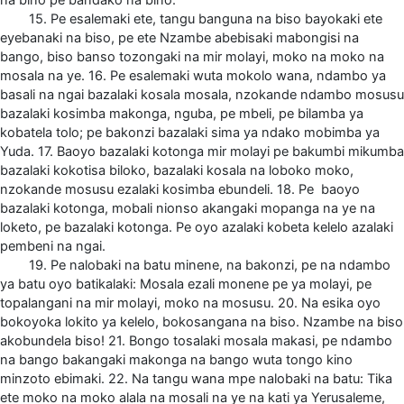
15. Pe esalemaki ete, tangu banguna na biso bayokaki ete
eyebanaki na biso, pe ete Nzambe abebisaki mabongisi na
bango, biso banso tozongaki na mir molayi, moko na moko na
mosala na ye. 16. Pe esalemaki wuta mokolo wana, ndambo ya
basali na ngai bazalaki kosala mosala, nzokande ndambo mosusu
bazalaki kosimba makonga, nguba, pe mbeli, pe bilamba ya
kobatela tolo; pe bakonzi bazalaki sima ya ndako mobimba ya
Yuda. 17. Baoyo bazalaki kotonga mir molayi pe bakumbi mikumba
bazalaki kokotisa biloko, bazalaki kosala na loboko moko,
nzokande mosusu ezalaki kosimba ebundeli. 18. Pe baoyo
bazalaki kotonga, mobali nionso akangaki mopanga na ye na
loketo, pe bazalaki kotonga. Pe oyo azalaki kobeta kelelo azalaki
pembeni na ngai.
19. Pe nalobaki na batu minene, na bakonzi, pe na ndambo
ya batu oyo batikalaki: Mosala ezali monene pe ya molayi, pe
topalangani na mir molayi, moko na mosusu. 20. Na esika oyo
bokoyoka lokito ya kelelo, bokosangana na biso. Nzambe na biso
akobundela biso! 21. Bongo tosalaki mosala makasi, pe ndambo
na bango bakangaki makonga na bango wuta tongo kino
minzoto ebimaki. 22. Na tangu wana mpe nalobaki na batu: Tika
ete moko na moko alala na mosali na ye na kati ya Yerusaleme,