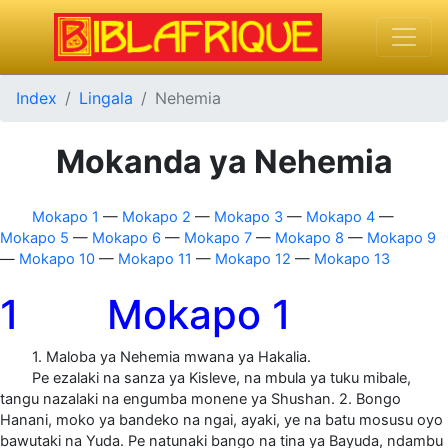
Index
Lingala
Nehemia
Mokanda ya Nehemia
Mokapo 1
—
Mokapo 2
—
Mokapo 3
—
Mokapo 4
—
Mokapo 5
—
Mokapo 6
—
Mokapo 7
—
Mokapo 8
—
Mokapo 9
—
Mokapo 10
—
Mokapo 11
—
Mokapo 12
—
Mokapo 13
1 Mokapo 1
1. Maloba ya Nehemia mwana ya Hakalia.
Pe ezalaki na sanza ya Kisleve, na mbula ya tuku mibale,
tangu nazalaki na engumba monene ya Shushan. 2. Bongo
Hanani, moko ya bandeko na ngai, ayaki, ye na batu mosusu oyo
bawutaki na Yuda. Pe natunaki bango na tina ya Bayuda, ndambu