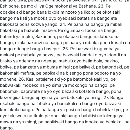
Eshibone, pe mokili ya Oge mokonzi ya Bashane. 23. Pe
obakiselaki bango bana lokola minzoto ya likolo; pe okotisaki
bango na kati ya mboka oyo oyebisaki batata na bango ete
bakokata pona kozwa yango; 24. Pe bana na bango ya mibali
bakotaki pe bazwaki mabele. Pe ogumbaki liboso na bango
bafandi ya mokili, Bakanana, pe okabaki bango na loboko na
bango, ezala bakonzi na bango pe batu ya mboka pona kosala na
bango ndenge bango basepeli. 25. Pe bazwaki bingumba ya
makasi pe mabele ya bozwi, pe bazwaki bandako oyo etondi na
biloko ya ndenge na ndenge, mabulu oyo batimbola, bavino,
bolive, pe banzete ya mbuma mingi ; pe baliyaki, pe batondaki, pe
bakomaki mafuta, pe babikaki na bisengo pona boboto na yo
monene. 26. Kasi batelemelaki yo pe batombokelaki yo, pe
babwakaki mobeko na yo sima ya mokongo na bango; pe
babomaki baprofete na yo oyo bazalaki kotatola bango, pona
kozongisa bango epayi na yo; pe batukaki yo mingi. 27. Bongo
okabaki bango na loboko ya baniokoli na bango oyo bazalaki
koniokola bango. Pe na tangu ya pasi na bango babelelaki yo, pe
oyokaki wuta na likolo pe opesaki bango babikisi na lolenge ya
mawa na yo mingi, pe babikisaki bango na loboko ya baniokoli na
bango.