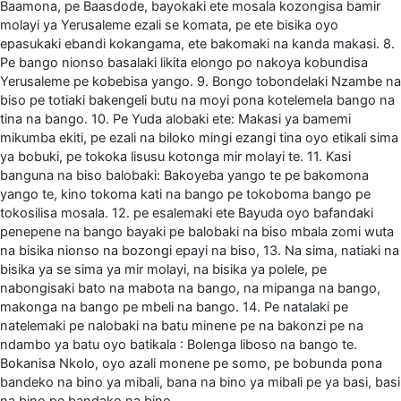
Baamona, pe Baasdode, bayokaki ete mosala kozongisa bamir
molayi ya Yerusaleme ezali se komata, pe ete bisika oyo
epasukaki ebandi kokangama, ete bakomaki na kanda makasi. 8.
Pe bango nionso basalaki likita elongo po nakoya kobundisa
Yerusaleme pe kobebisa yango. 9. Bongo tobondelaki Nzambe na
biso pe totiaki bakengeli butu na moyi pona kotelemela bango na
tina na bango. 10. Pe Yuda alobaki ete: Makasi ya bamemi
mikumba ekiti, pe ezali na biloko mingi ezangi tina oyo etikali sima
ya bobuki, pe tokoka lisusu kotonga mir molayi te. 11. Kasi
banguna na biso balobaki: Bakoyeba yango te pe bakomona
yango te, kino tokoma kati na bango pe tokoboma bango pe
tokosilisa mosala. 12. pe esalemaki ete Bayuda oyo bafandaki
penepene na bango bayaki pe balobaki na biso mbala zomi wuta
na bisika nionso na bozongi epayi na biso, 13. Na sima, natiaki na
bisika ya se sima ya mir molayi, na bisika ya polele, pe
nabongisaki bato na mabota na bango, na mipanga na bango,
makonga na bango pe mbeli na bango. 14. Pe natalaki pe
natelemaki pe nalobaki na batu minene pe na bakonzi pe na
ndambo ya batu oyo batikala : Bolenga liboso na bango te.
Bokanisa Nkolo, oyo azali monene pe somo, pe bobunda pona
bandeko na bino ya mibali, bana na bino ya mibali pe ya basi, basi
na bino pe bandako na bino.