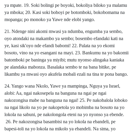
ya mpate. 19. Soki bolingi pe boyoki, bokoliya biloko ya malamu
ya mboka; 20. Kasi soki boboyi pe botomboki, bokobomama na
mopanga; po monoko ya Yawe nde elobi yango.
21. Ndenge nini akomi mwasi ya ndumba, engumba ya sembo,
oyo atondaki na makambo ya sembo; bosembo efandaki kati na
ye, kasi sik'oyo nde efandi babomi! 22. Palata na yo ekomi
bosoto, vino na yo esangani na mayi. 23. Bankumu na yo bakomii
batomboki pe baninga ya miyibi; mutu nyonso alingaka kaniaka
pe alandaka mabonza. Basalaka sembo te na bana bitike, pe
likambu ya mwasi oyo akufela mobali ezali na tina te pona bango.
24. Yango wana Nkolo, Yawe ya mampinga, Nguya ya Israel,
alobi: Aa, ngai nakosepela na banguna na ngai pe ngai
nakozongisa mabe na banguna na ngai! 25. Pe nakobalola loboko
na ngai likolo na yo pe nakopetola yo mobimba na bosoto na yo
lokola na sabuni, pe nakolongola eteni na yo nyonso ya ebende.
26. Pe nakozongisa basambisi na yo lokola na ebandeli, pe
bapesi-toli na yo lokola na mikolo ya ebandeli. Na sima, yo