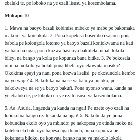
ebaluki te, pe loboko na ye ezali lisusu ya kosembolama.
Mokapo 10
1. Mawa na baoyo bazali kobimisa mibeko ya mabe pe bakomaka
makomi ya koniokola. 2. Pona kopekisa bosembo esalama pona
babola pe kolongola lotomo ya baoyo bazali koniokwama na kati
ya batu na ngai, pona kozwa basi oyo bakufela mibali lokola
bileyi na bango ya kolia pe kopunza bana bitike. 3. Pe bokosala
nini na mokolo ya botali pona libebi oyo ekowuta mosika?
Okokima epayi ya nani pona kozwa lisalisi, pe okosundola kembo
na yo wapi? 4. Bakofukama na se ya batu ya boloko, pe
bakokweya na se ya baoyo bakufi. Pona nyonso wana, kanda na
ye ebaluki te, pe loboko na ye ezali lisusu ya kosembolama.
5. Aa, Asuria, lingenda ya kanda na ngai! Pe nzete oyo ezali na
loboko na bango ezali kanda na ngai! 6. Nakotinda ye pona
kobundisa ekolo oyo ya mbindo; pe nakopesa ye etinda moko na
kotelemela batu oyo bapesa ngai kanda, pona kopunza pe
kokamata biloko, pe konyata bango na se ya makolo lokola