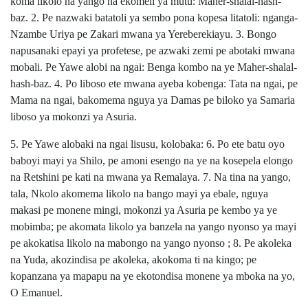
koma likolo na yango na ekomeli ya mutu: Maher-shalal-hash-
baz. 2. Pe nazwaki batatoli ya sembo pona kopesa litatoli: nganga-
Nzambe Uriya pe Zakari mwana ya Yereberekiayu. 3. Bongo
napusanaki epayi ya profetese, pe azwaki zemi pe abotaki mwana
mobali. Pe Yawe alobi na ngai: Benga kombo na ye Maher-shalal-
hash-baz. 4. Po liboso ete mwana ayeba kobenga: Tata na ngai, pe
Mama na ngai, bakomema nguya ya Damas pe biloko ya Samaria
liboso ya mokonzi ya Asuria.
5. Pe Yawe alobaki na ngai lisusu, kolobaka: 6. Po ete batu oyo
baboyi mayi ya Shilo, pe amoni esengo na ye na kosepela elongo
na Retshini pe kati na mwana ya Remalaya. 7. Na tina na yango,
tala, Nkolo akomema likolo na bango mayi ya ebale, nguya
makasi pe monene mingi, mokonzi ya Asuria pe kembo ya ye
mobimba; pe akomata likolo ya banzela na yango nyonso ya mayi
pe akokatisa likolo na mabongo na yango nyonso ; 8. Pe akoleka
na Yuda, akozindisa pe akoleka, akokoma ti na kingo; pe
kopanzana ya mapapu na ye ekotondisa monene ya mboka na yo,
O Emanuel.