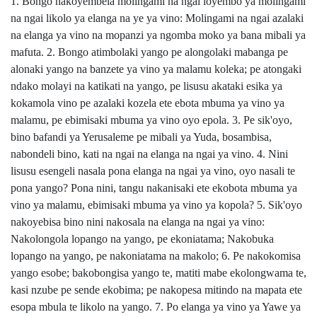
1. Bongo nakoyembela molingami na ngai loyembo ya molingami
na ngai likolo ya elanga na ye ya vino: Molingami na ngai azalaki
na elanga ya vino na mopanzi ya ngomba moko ya bana mibali ya
mafuta. 2. Bongo atimbolaki yango pe alongolaki mabanga pe
alonaki yango na banzete ya vino ya malamu koleka; pe atongaki
ndako molayi na katikati na yango, pe lisusu akataki esika ya
kokamola vino pe azalaki kozela ete ebota mbuma ya vino ya
malamu, pe ebimisaki mbuma ya vino oyo epola. 3. Pe sik'oyo,
bino bafandi ya Yerusaleme pe mibali ya Yuda, bosambisa,
nabondeli bino, kati na ngai na elanga na ngai ya vino. 4. Nini
lisusu esengeli nasala pona elanga na ngai ya vino, oyo nasali te
pona yango? Pona nini, tangu nakanisaki ete ekobota mbuma ya
vino ya malamu, ebimisaki mbuma ya vino ya kopola? 5. Sik'oyo
nakoyebisa bino nini nakosala na elanga na ngai ya vino:
Nakolongola lopango na yango, pe ekoniatama; Nakobuka
lopango na yango, pe nakoniatama na makolo; 6. Pe nakokomisa
yango esobe; bakobongisa yango te, matiti mabe ekolongwama te,
kasi nzube pe sende ekobima; pe nakopesa mitindo na mapata ete
esopa mbula te likolo na yango. 7. Po elanga ya vino ya Yawe ya