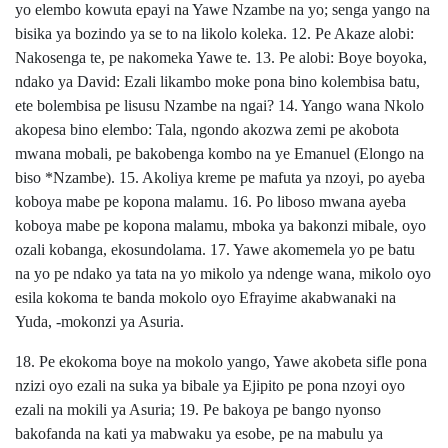
yo elembo kowuta epayi na Yawe Nzambe na yo; senga yango na
bisika ya bozindo ya se to na likolo koleka. 12. Pe Akaze alobi:
Nakosenga te, pe nakomeka Yawe te. 13. Pe alobi: Boye boyoka,
ndako ya David: Ezali likambo moke pona bino kolembisa batu,
ete bolembisa pe lisusu Nzambe na ngai? 14. Yango wana Nkolo
akopesa bino elembo: Tala, ngondo akozwa zemi pe akobota
mwana mobali, pe bakobenga kombo na ye Emanuel (Elongo na
biso *Nzambe). 15. Akoliya kreme pe mafuta ya nzoyi, po ayeba
koboya mabe pe kopona malamu. 16. Po liboso mwana ayeba
koboya mabe pe kopona malamu, mboka ya bakonzi mibale, oyo
ozali kobanga, ekosundolama. 17. Yawe akomemela yo pe batu
na yo pe ndako ya tata na yo mikolo ya ndenge wana, mikolo oyo
esila kokoma te banda mokolo oyo Efrayime akabwanaki na
Yuda, -mokonzi ya Asuria.
18. Pe ekokoma boye na mokolo yango, Yawe akobeta sifle pona
nzizi oyo ezali na suka ya bibale ya Ejipito pe pona nzoyi oyo
ezali na mokili ya Asuria; 19. Pe bakoya pe bango nyonso
bakofanda na kati ya mabwaku ya esobe, pe na mabulu ya