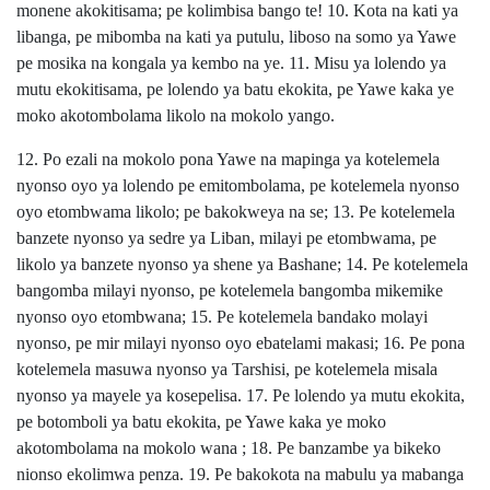
monene akokitisama; pe kolimbisa bango te! 10. Kota na kati ya
libanga, pe mibomba na kati ya putulu, liboso na somo ya Yawe
pe mosika na kongala ya kembo na ye. 11. Misu ya lolendo ya
mutu ekokitisama, pe lolendo ya batu ekokita, pe Yawe kaka ye
moko akotombolama likolo na mokolo yango.
12. Po ezali na mokolo pona Yawe na mapinga ya kotelemela
nyonso oyo ya lolendo pe emitombolama, pe kotelemela nyonso
oyo etombwama likolo; pe bakokweya na se; 13. Pe kotelemela
banzete nyonso ya sedre ya Liban, milayi pe etombwama, pe
likolo ya banzete nyonso ya shene ya Bashane; 14. Pe kotelemela
bangomba milayi nyonso, pe kotelemela bangomba mikemike
nyonso oyo etombwana; 15. Pe kotelemela bandako molayi
nyonso, pe mir milayi nyonso oyo ebatelami makasi; 16. Pe pona
kotelemela masuwa nyonso ya Tarshisi, pe kotelemela misala
nyonso ya mayele ya kosepelisa. 17. Pe lolendo ya mutu ekokita,
pe botomboli ya batu ekokita, pe Yawe kaka ye moko
akotombolama na mokolo wana ; 18. Pe banzambe ya bikeko
nionso ekolimwa penza. 19. Pe bakokota na mabulu ya mabanga