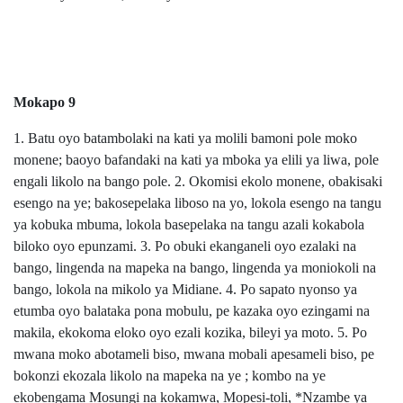
Mokapo 9
1. Batu oyo batambolaki na kati ya molili bamoni pole moko
monene; baoyo bafandaki na kati ya mboka ya elili ya liwa, pole
engali likolo na bango pole. 2. Okomisi ekolo monene, obakisaki
esengo na ye; bakosepelaka liboso na yo, lokola esengo na tangu
ya kobuka mbuma, lokola basepelaka na tangu azali kokabola
biloko oyo epunzami. 3. Po obuki ekanganeli oyo ezalaki na
bango, lingenda na mapeka na bango, lingenda ya moniokoli na
bango, lokola na mikolo ya Midiane. 4. Po sapato nyonso ya
etumba oyo balataka pona mobulu, pe kazaka oyo ezingami na
makila, ekokoma eloko oyo ezali kozika, bileyi ya moto. 5. Po
mwana moko abotameli biso, mwana mobali apesameli biso, pe
bokonzi ekozala likolo na mapeka na ye ; kombo na ye
ekobengama Mosungi na kokamwa, Mopesi-toli, *Nzambe ya