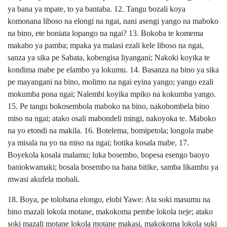
ya bana ya mpate, to ya bantaba. 12. Tangu bozali koya
komonana liboso na elongi na ngai, nani asengi yango na maboko
na bino, ete boniata lopango na ngai? 13. Bokoba te komema
makabo ya pamba; mpaka ya malasi ezali kele liboso na ngai,
sanza ya sika pe Sabata, kobengisa liyangani; Nakoki koyika te
kondima mabe pe elambo ya lokumu. 14. Basanza na bino ya sika
pe mayangani na bino, molimo na ngai eyina yango; yango ezali
mokumba pona ngai; Nalembi koyika mpiko na kokumba yango.
15. Pe tangu bokosembola maboko na bino, nakobombela bino
miso na ngai; atako osali mabondeli mingi, nakoyoka te. Maboko
na yo etondi na makila. 16. Botelema, bomipetola; longola mabe
ya misala na yo na miso na ngai; botika kosala mabe, 17.
Boyekola kosala malamu; luka bosembo, bopesa esengo baoyo
baniokwamaki; bosala bosembo na bana bitike, samba likambu ya
mwasi akufela mobali.
18. Boya, pe tolobana elongo, elobi Yawe: Ata soki masumu na
bino mazali lokola motane, makokoma pembe lokola neje; atako
soki mazali motane lokola motane makasi, makokoma lokola suki