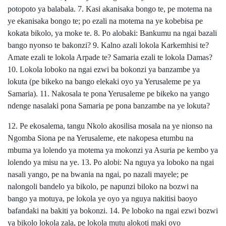
potopoto ya balabala. 7. Kasi akanisaka bongo te, pe motema na
ye ekanisaka bongo te; po ezali na motema na ye kobebisa pe
kokata bikolo, ya moke te. 8. Po alobaki: Bankumu na ngai bazali
bango nyonso te bakonzi? 9. Kalno azali lokola Karkemhisi te?
Amate ezali te lokola Arpade te? Samaria ezali te lokola Damas?
10. Lokola loboko na ngai ezwi ba bokonzi ya banzambe ya
lokuta (pe bikeko na bango elekaki oyo ya Yerusaleme pe ya
Samaria). 11. Nakosala te pona Yerusaleme pe bikeko na yango
ndenge nasalaki pona Samaria pe pona banzambe na ye lokuta?
12. Pe ekosalema, tangu Nkolo akosilisa mosala na ye nionso na
Ngomba Siona pe na Yerusaleme, ete nakopesa etumbu na
mbuma ya lolendo ya motema ya mokonzi ya Asuria pe kembo ya
lolendo ya misu na ye. 13. Po alobi: Na nguya ya loboko na ngai
nasali yango, pe na bwania na ngai, po nazali mayele; pe
nalongoli bandelo ya bikolo, pe napunzi biloko na bozwi na
bango ya motuya, pe lokola ye oyo ya nguya nakitisi baoyo
bafandaki na bakiti ya bokonzi. 14. Pe loboko na ngai ezwi bozwi
ya bikolo lokola zala, pe lokola mutu alokoti maki oyo