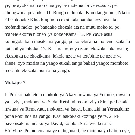
ye, pe ayoka na matoyi na ye, pe motema na ye esosola, pe
abongwana pe abika. 11. Bongo nalobaki: Kino tangu nini, Nkolo
? Pe alobaki: Kino bingumba ekotikala pamba kozanga ata
mofandi moko, pe bandako ekozala ata na mutu moko te, pe
mabele ekoma nionso ya kobebisama, 12. Pe Yawe asila
kolongola batu mosika na yango, pe kobebisama monene ezala na
katikati ya mboka. 13. Kasi ndambo ya zomi ekozala kaka wana;
ekozonga pe ekozikama, lokola nzete ya terebinte pe nzete ya
shene, oyo mosisa na yango etikali tangu bakati yango; momboto
mosantu ekozala mosisa na yango.
Mokapo 7
1. Pe ekomaki ete na mikolo ya Akaze mwana ya Yotame, mwana
ya Uziya, mokonzi ya Yuda, Retshini mokonzi ya Siria pe Pekak
mwana ya Remayatu, mokonzi ya Israel, bamataki na Yerusaleme
pona kobunda na yango. Kasi bakokaki kozinga ye te. 2. Pe
bayebisaki na ndako ya David, koloba: Siria eye kosalisa
Efrayime. Pe motema na ye eninganaki, pe motema ya batu na ye,