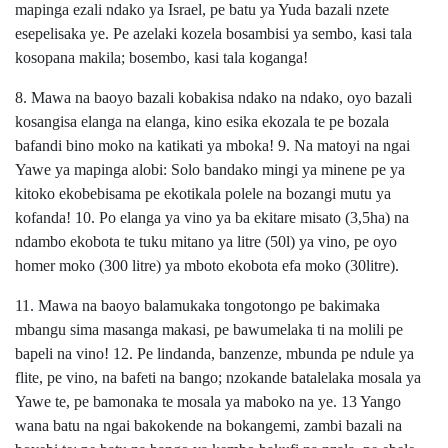
mapinga ezali ndako ya Israel, pe batu ya Yuda bazali nzete
esepelisaka ye. Pe azelaki kozela bosambisi ya sembo, kasi tala
kosopana makila; bosembo, kasi tala koganga!
8. Mawa na baoyo bazali kobakisa ndako na ndako, oyo bazali
kosangisa elanga na elanga, kino esika ekozala te pe bozala
bafandi bino moko na katikati ya mboka! 9. Na matoyi na ngai
Yawe ya mapinga alobi: Solo bandako mingi ya minene pe ya
kitoko ekobebisama pe ekotikala polele na bozangi mutu ya
kofanda! 10. Po elanga ya vino ya ba ekitare misato (3,5ha) na
ndambo ekobota te tuku mitano ya litre (50l) ya vino, pe oyo
homer moko (300 litre) ya mboto ekobota efa moko (30litre).
11. Mawa na baoyo balamukaka tongotongo pe bakimaka
mbangu sima masanga makasi, pe bawumelaka ti na molili pe
bapeli na vino! 12. Pe lindanda, banzenze, mbunda pe ndule ya
flite, pe vino, na bafeti na bango; nzokande batalelaka mosala ya
Yawe te, pe bamonaka te mosala ya maboko na ye. 13 Yango
wana batu na ngai bakokende na bokangemi, zambi bazali na