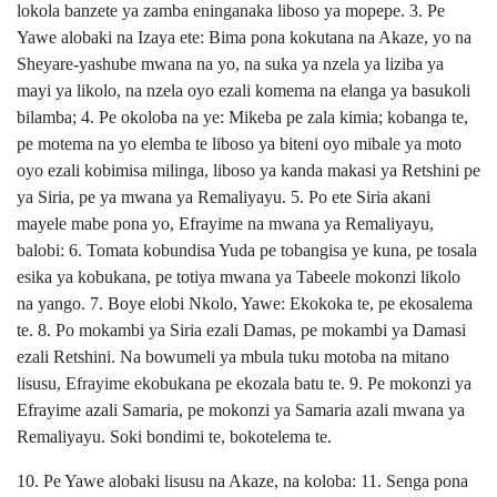
lokola banzete ya zamba eninganaka liboso ya mopepe. 3. Pe
Yawe alobaki na Izaya ete: Bima pona kokutana na Akaze, yo na
Sheyare-yashube mwana na yo, na suka ya nzela ya liziba ya
mayi ya likolo, na nzela oyo ezali komema na elanga ya basukoli
bilamba; 4. Pe okoloba na ye: Mikeba pe zala kimia; kobanga te,
pe motema na yo elemba te liboso ya biteni oyo mibale ya moto
oyo ezali kobimisa milinga, liboso ya kanda makasi ya Retshini pe
ya Siria, pe ya mwana ya Remaliyayu. 5. Po ete Siria akani
mayele mabe pona yo, Efrayime na mwana ya Remaliyayu,
balobi: 6. Tomata kobundisa Yuda pe tobangisa ye kuna, pe tosala
esika ya kobukana, pe totiya mwana ya Tabeele mokonzi likolo
na yango. 7. Boye elobi Nkolo, Yawe: Ekokoka te, pe ekosalema
te. 8. Po mokambi ya Siria ezali Damas, pe mokambi ya Damasi
ezali Retshini. Na bowumeli ya mbula tuku motoba na mitano
lisusu, Efrayime ekobukana pe ekozala batu te. 9. Pe mokonzi ya
Efrayime azali Samaria, pe mokonzi ya Samaria azali mwana ya
Remaliyayu. Soki bondimi te, bokotelema te.
10. Pe Yawe alobaki lisusu na Akaze, na koloba: 11. Senga pona