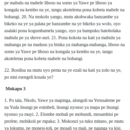
pe mabulu na mabele liboso na somo ya Yawe pe liboso ya
kongala na kembo na ye, tangu akotelema pona kobeta mabele na
bobangi. 20. Na mokolo yango, mutu akobwaka banzambe ya
bikeko na ye ya palata pe banzambe na ye bikeko ya wolo, oyo
asalaki pona kogumbamela yango, oyo ya bampuku batobolaka
mabulu pe ya shove-suri. 21. Pona kokota na kati ya mabulu ya
mabanga pe na madusu ya bisika ya mabanga-mabanga, liboso na
somo ya Yawe pe liboso na kongala ya kembo na ye, tangu
akotelema pona kobeta mabele na bobangi.
22. Bosilisa na mutu oyo pema na ye ezali na kati ya zolo na ye,
po nini esengeli kosala ye?
Mokapo 3
1. Po tala, Nkolo, Yawe ya mapinga, alongoli na Yerusaleme pe
na Yuda lisungi pe esimbeli, lisungi nyonso ya mapa pe lisungi
nyonso ya mayi. 2. Elombe mobali pe mobundi, mosambisi pe
profete, mobikoli pe mpaka; 3. Mokonzi ya tuku mitano, pe mutu
ya lokumu, pe mopesi-toli, pe mosali ya maji, pe nganga ya kisi.