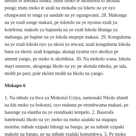
alembi to abetaka libaku; mutu moko te akonimba to akolala
pongi; mutu moko te azali na mokaba ya loketo na ye oyo
efungwami to singa ya sandale na ye egungwami. 28. Makonga
na ye ezali songe makasi, pe tolotolo na ye nyonso ezali ya
kotelema; makolo ya bapunda na ye ezali lokola libanga ya
mabanga, pe bapine na ye lokola mopepe makasi. 29. Konguluma
na ye ezali lokola oyo ya nkosi ya mwasi; azali konguluma lokola
bana ya nkosi; azali koganga, akangi nyama oyo akoliya pe
amemi yango, pe moko te akobikisa. 30. Na mokolo wana, lokola
mayi monene, akoganga likolo na ye; pe akotala mboka, pe tala,
molili pe pasi; pole ekómi molili na likolo na yango.
Mokapo 6
1. Na mbula ya liwa ya Mokonzi Uziya, namonaki Nkolo afandi
na kiti moko ya bokonzi, oyo etalama pe etombwama makasi, pe
basonge ya elamba na ye etondisaki tempelo. 2. Baserafa
batelemaki likolo na ye; moko na moko azalaki na mapapu
motoba: mibale ezipaki bilongi na bango, pe na mibale ezipaki
makolo na bango, pe na mibale ezalaki kopumbwa. 3. Pe moko