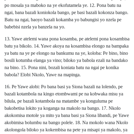
po mosala ya maboko na ye ekofutamela ye. 12. Pona batu na
ngai, bana bazali koniokola bango, pe basi bazali kokonza bango.
Batu na ngai, baoyo bazali kokamba yo babungisi yo nzela pe
babebisi nzela ya banzela na yo.
13. Yawe atelemi wana pona kosamba, pe atelemi pona kosambisa
batu ya bikolo. 14. Yawe akoya na kosambisa elongo na bampaka
ya batu na ye pe elongo na bankumu na ye, koloba: Pe bino, bino
bosili kotumba elanga ya vino; biloko ya babola ezali na bandako
na bino. 15. Pona nini, bozali koniata batu na ngai pe konika
babola? Elobi Nkolo, Yawe na mapinga.
16. Pe Yawe alobi: Po bana basi ya Siona bazali na lolendo, pe
bazali kotambola na kingo etombwami pe na kobwaka misu ya
bilula, pe bazali kotambola na matambe ya konguluma pe
bakobetisa lokito ya koganga na makolo na bango. 17. Nkolo
akokomisa motole ya mito ya bana basi ya Siona libandi, pe Yawe
akobimisa bolumbu na bango polele. 18. Na mokolo wana Nkolo
akolongola biloko ya kokembisa na pete ya misapi ya makolo, ya