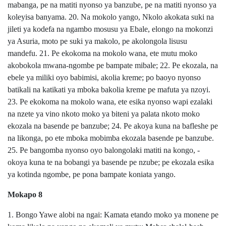
mabanga, pe na matiti nyonso ya banzube, pe na matiti nyonso ya
koleyisa banyama. 20. Na mokolo yango, Nkolo akokata suki na
jileti ya kodefa na ngambo mosusu ya Ebale, elongo na mokonzi
ya Asuria, moto pe suki ya makolo, pe akolongola lisusu
mandefu. 21. Pe ekokoma na mokolo wana, ete mutu moko
akobokola mwana-ngombe pe bampate mibale; 22. Pe ekozala, na
ebele ya miliki oyo babimisi, akolia kreme; po baoyo nyonso
batikali na katikati ya mboka bakolia kreme pe mafuta ya nzoyi.
23. Pe ekokoma na mokolo wana, ete esika nyonso wapi ezalaki
na nzete ya vino nkoto moko ya biteni ya palata nkoto moko
ekozala na basende pe banzube; 24. Pe akoya kuna na bafleshe pe
na likonga, po ete mboka mobimba ekozala basende pe banzube.
25. Pe bangomba nyonso oyo balongolaki matiti na kongo, -
okoya kuna te na bobangi ya basende pe nzube; pe ekozala esika
ya kotinda ngombe, pe pona bampate koniata yango.
Mokapo 8
1. Bongo Yawe alobi na ngai: Kamata etando moko ya monene pe