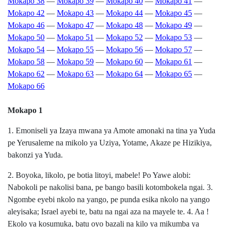
Mokapo 38
—
Mokapo 39
—
Mokapo 40
—
Mokapo 41
—
Mokapo 42
—
Mokapo 43
—
Mokapo 44
—
Mokapo 45
—
Mokapo 46
—
Mokapo 47
—
Mokapo 48
—
Mokapo 49
—
Mokapo 50
—
Mokapo 51
—
Mokapo 52
—
Mokapo 53
—
Mokapo 54
—
Mokapo 55
—
Mokapo 56
—
Mokapo 57
—
Mokapo 58
—
Mokapo 59
—
Mokapo 60
—
Mokapo 61
—
Mokapo 62
—
Mokapo 63
—
Mokapo 64
—
Mokapo 65
—
Mokapo 66
Mokapo 1
1. Emoniseli ya Izaya mwana ya Amote amonaki na tina ya Yuda
pe Yerusaleme na mikolo ya Uziya, Yotame, Akaze pe Hizikiya,
bakonzi ya Yuda.
2. Boyoka, likolo, pe botia litoyi, mabele! Po Yawe alobi:
Nabokoli pe nakolisi bana, pe bango basili kotombokela ngai. 3.
Ngombe eyebi nkolo na yango, pe punda esika nkolo na yango
aleyisaka; Israel ayebi te, batu na ngai aza na mayele te. 4. Aa !
Ekolo ya kosumuka, batu oyo bazali na kilo ya mikumba ya