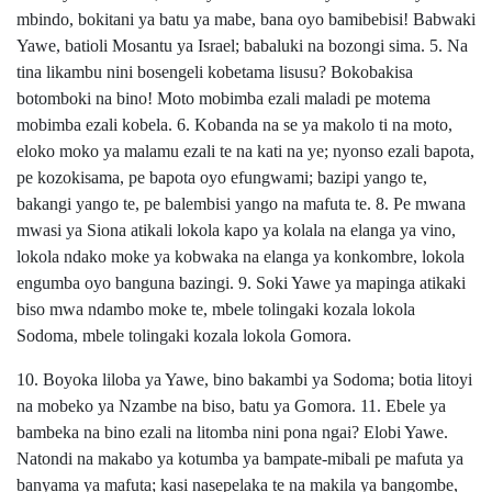
mbindo, bokitani ya batu ya mabe, bana oyo bamibebisi! Babwaki
Yawe, batioli Mosantu ya Israel; babaluki na bozongi sima. 5. Na
tina likambu nini bosengeli kobetama lisusu? Bokobakisa
botomboki na bino! Moto mobimba ezali maladi pe motema
mobimba ezali kobela. 6. Kobanda na se ya makolo ti na moto,
eloko moko ya malamu ezali te na kati na ye; nyonso ezali bapota,
pe kozokisama, pe bapota oyo efungwami; bazipi yango te,
bakangi yango te, pe balembisi yango na mafuta te. 8. Pe mwana
mwasi ya Siona atikali lokola kapo ya kolala na elanga ya vino,
lokola ndako moke ya kobwaka na elanga ya konkombre, lokola
engumba oyo banguna bazingi. 9. Soki Yawe ya mapinga atikaki
biso mwa ndambo moke te, mbele tolingaki kozala lokola
Sodoma, mbele tolingaki kozala lokola Gomora.
10. Boyoka liloba ya Yawe, bino bakambi ya Sodoma; botia litoyi
na mobeko ya Nzambe na biso, batu ya Gomora. 11. Ebele ya
bambeka na bino ezali na litomba nini pona ngai? Elobi Yawe.
Natondi na makabo ya kotumba ya bampate-mibali pe mafuta ya
banyama ya mafuta; kasi nasepelaka te na makila ya bangombe,