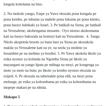
longola kotiolama na biso.
2. Na mokolo yango, Etape ya Yawe ekozala pona kongala pe
pona kembo, pe mbuma ya mabele pona lokumu pe pona kitoko,
pona baoyo babikaki ya Israel. 3. Pe batikali na Siona, pe batikali
na Yerusaleme, akobengama mosantu : Oyo nionso akokomama
kati na baoyo bakozala na bomoyi kati na Yerusaleme, 4. Tangu
Nkolo akopetola bosoto ya bana basi ya Siona pe akosukola
makila ya Yerusaleme kati na ye, na nzela ya molimo ya
bosambisi pe na molimo ya bosilisi. 5. Pe Yawe akokela likolo ya
esika nyonso ya kofanda na Ngomba Siona pe likolo ya
mayangani na yango lipata pe milinga na moyi, pe kongenga ya
moto ya moto na butu; po likolo ya kembo nyonso ekozala na
ezipeli. 6. Pe ekozala na tabernakle pona elili, na moyi pona
molunge, pe esika ya kobombama pe esika ya kobombama na
mopepe makasi pe na mbula.
Mokapo 5