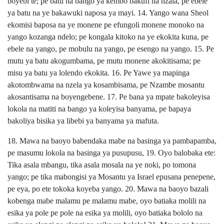
boyebi te; pe batu na bango ya kembo bakufi na nzala, pe ebele
ya batu na ye bakawuki naposa ya mayi. 14. Yango wana Sheol
ekomisi baposa na ye monene pe efungoli monene monoko na
yango kozanga ndelo; pe kongala kitoko na ye ekokita kuna, pe
ebele na yango, pe mobulu na yango, pe esengo na yango. 15. Pe
mutu ya batu akogumbama, pe mutu monene akokitisama; pe
misu ya batu ya lolendo ekokita. 16. Pe Yawe ya mapinga
akotombwama na nzela ya kosambisama, pe Nzambe mosantu
akosantisama na boyengebene. 17. Pe bana ya mpate bakoleyisa
lokola na matiti na bango ya koleyisa banyama, pe bapaya
bakoliya bisika ya libebi ya banyama ya mafuta.
18. Mawa na baoyo babendaka mabe na basinga ya pambapamba,
pe masumu lokola na basinga ya pusupusu, 19. Oyo balobaka ete:
Tika asala mbangu, tika asala mosala na ye noki, po tomona
yango; pe tika mabongisi ya Mosantu ya Israel epusana penepene,
pe eya, po ete tokoka koyeba yango. 20. Mawa na baoyo bazali
kobenga mabe malamu pe malamu mabe, oyo batiaka molili na
esika ya pole pe pole na esika ya molili, oyo batiaka bololo na