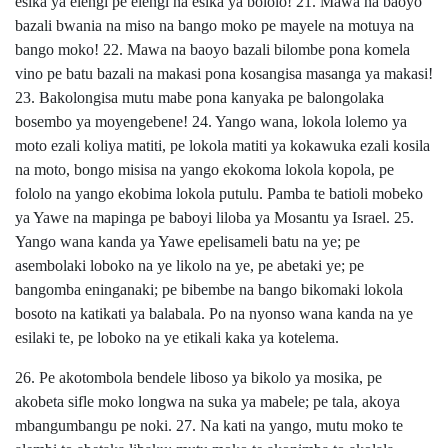
esika ya elengi pe elengi na esika ya bololo! 21. Mawa na baoyo
bazali bwania na miso na bango moko pe mayele na motuya na
bango moko! 22. Mawa na baoyo bazali bilombe pona komela
vino pe batu bazali na makasi pona kosangisa masanga ya makasi!
23. Bakolongisa mutu mabe pona kanyaka pe balongolaka
bosembo ya moyengebene! 24. Yango wana, lokola lolemo ya
moto ezali koliya matiti, pe lokola matiti ya kokawuka ezali kosila
na moto, bongo misisa na yango ekokoma lokola kopola, pe
fololo na yango ekobima lokola putulu. Pamba te batioli mobeko
ya Yawe na mapinga pe baboyi liloba ya Mosantu ya Israel. 25.
Yango wana kanda ya Yawe epelisameli batu na ye; pe
asembolaki loboko na ye likolo na ye, pe abetaki ye; pe
bangomba eninganaki; pe bibembe na bango bikomaki lokola
bosoto na katikati ya balabala. Po na nyonso wana kanda na ye
esilaki te, pe loboko na ye etikali kaka ya kotelema.
26. Pe akotombola bendele liboso ya bikolo ya mosika, pe
akobeta sifle moko longwa na suka ya mabele; pe tala, akoya
mbangumbangu pe noki. 27. Na kati na yango, mutu moko te