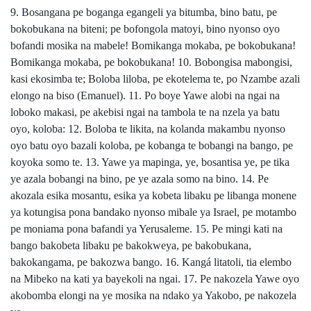
9. Bosangana pe boganga egangeli ya bitumba, bino batu, pe
bokobukana na biteni; pe bofongola matoyi, bino nyonso oyo
bofandi mosika na mabele! Bomikanga mokaba, pe bokobukana!
Bomikanga mokaba, pe bokobukana! 10. Bobongisa mabongisi,
kasi ekosimba te; Boloba liloba, pe ekotelema te, po Nzambe azali
elongo na biso (Emanuel). 11. Po boye Yawe alobi na ngai na
loboko makasi, pe akebisi ngai na tambola te na nzela ya batu
oyo, koloba: 12. Boloba te likita, na kolanda makambu nyonso
oyo batu oyo bazali koloba, pe kobanga te bobangi na bango, pe
koyoka somo te. 13. Yawe ya mapinga, ye, bosantisa ye, pe tika
ye azala bobangi na bino, pe ye azala somo na bino. 14. Pe
akozala esika mosantu, esika ya kobeta libaku pe libanga monene
ya kotungisa pona bandako nyonso mibale ya Israel, pe motambo
pe moniama pona bafandi ya Yerusaleme. 15. Pe mingi kati na
bango bakobeta libaku pe bakokweya, pe bakobukana,
bakokangama, pe bakozwa bango. 16. Kangá litatoli, tia elembo
na Mibeko na kati ya bayekoli na ngai. 17. Pe nakozela Yawe oyo
akobomba elongi na ye mosika na ndako ya Yakobo, pe nakozela