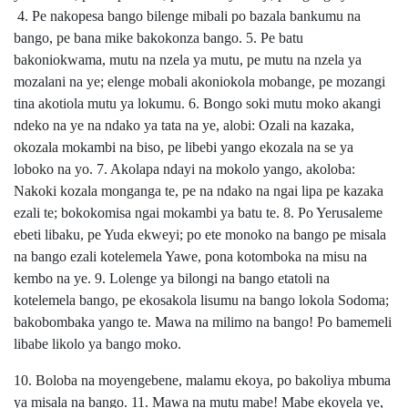
4. Pe nakopesa bango bilenge mibali po bazala bankumu na
bango, pe bana mike bakokonza bango. 5. Pe batu
bakoniokwama, mutu na nzela ya mutu, pe mutu na nzela ya
mozalani na ye; elenge mobali akoniokola mobange, pe mozangi
tina akotiola mutu ya lokumu. 6. Bongo soki mutu moko akangi
ndeko na ye na ndako ya tata na ye, alobi: Ozali na kazaka,
okozala mokambi na biso, pe libebi yango ekozala na se ya
loboko na yo. 7. Akolapa ndayi na mokolo yango, akoloba:
Nakoki kozala monganga te, pe na ndako na ngai lipa pe kazaka
ezali te; bokokomisa ngai mokambi ya batu te. 8. Po Yerusaleme
ebeti libaku, pe Yuda ekweyi; po ete monoko na bango pe misala
na bango ezali kotelemela Yawe, pona kotomboka na misu na
kembo na ye. 9. Lolenge ya bilongi na bango etatoli na
kotelemela bango, pe ekosakola lisumu na bango lokola Sodoma;
bakobombaka yango te. Mawa na milimo na bango! Po bamemeli
libabe likolo ya bango moko.
10. Boloba na moyengebene, malamu ekoya, po bakoliya mbuma
ya misala na bango. 11. Mawa na mutu mabe! Mabe ekoyela ye,