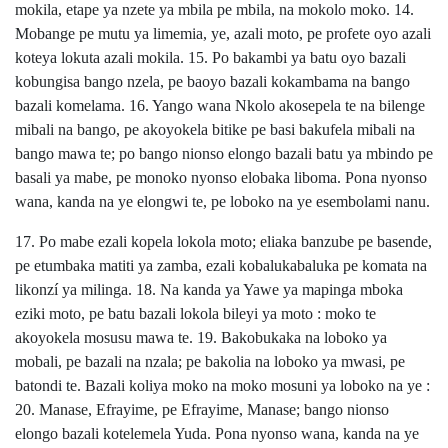
mokila, etape ya nzete ya mbila pe mbila, na mokolo moko.
14.
Mobange pe mutu ya limemia, ye, azali moto, pe profete oyo azali
koteya lokuta azali mokila. 15. Po bakambi ya batu oyo bazali
kobungisa bango nzela, pe baoyo bazali kokambama na bango
bazali komelama. 16. Yango wana Nkolo akosepela te na bilenge
mibali na bango, pe akoyokela bitike pe basi bakufela mibali na
bango mawa te; po bango nionso elongo bazali batu ya mbindo pe
basali ya mabe, pe monoko nyonso elobaka liboma. Pona nyonso
wana, kanda na ye elongwi te, pe loboko na ye esembolami nanu.
17. Po mabe ezali kopela lokola moto; eliaka banzube pe basende,
pe etumbaka matiti ya zamba, ezali kobalukabaluka pe komata na
likonzí ya milinga. 18. Na kanda ya Yawe ya mapinga mboka
eziki moto, pe batu bazali lokola bileyi ya moto : moko te
akoyokela mosusu mawa te. 19. Bakobukaka na loboko ya
mobali, pe bazali na nzala; pe bakolia na loboko ya mwasi, pe
batondi te. Bazali koliya moko na moko mosuni ya loboko na ye :
20. Manase, Efrayime, pe Efrayime, Manase; bango nionso
elongo bazali kotelemela Yuda. Pona nyonso wana, kanda na ye