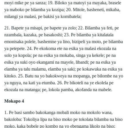
moyi mike pe ya sanza; 19. Biloko ya matoyi ya mayaka, brasele
ya maboko pe bilamba ya kozipa; 20. Mitole, basheneti, mikaba,
milangi ya malasi, pe bakisi ya komibatela;
21. Bapete ya misapi, pe bapete ya zolo; 22. Bilamba ya feti, pe
nzambala, kazaka, pe basakoshi; 23. Pe bilamba ya kitalatala
emonisaka polele, bashemise ya lino, bizipeli ya moto, pe bilamba
ya petepete. 24. Pe ekokoma ete na esika ya malasi ekozala na
solo ya kopola; pe na esika ya mokaba, singa ya kekele; pe na
esika ya suki oyo ekangami na mayele, libandi; pe na esika ya
elamba ya talu malamu, elamba ya saki; pe kokawuka na esika ya
kitoko. 25. Batu na yo bakokweya na mopanga, pe bilombe na yo
ya nguya, na kati ya etumba. 26. Pe bikoteli na ye ekolela pe
ekozala na matanga; pe, lokola pamba, akofanda na mabele.
Mokapo 4
1. Pe basi sambo bakokanga mobali moko na mokolo wana,
bakoloba: Tokoliya lipa na biso moko pe tokolata bilamba na biso
moko, kaka bobele po kombo na yo ebengama likolo na biso;