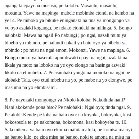
agangaki epayi na mosusu, pe koloba: Mosantu, mosantu,
mosantu, Yawe na mapinga, mabele mobimba etondi na kembo na
ye! 4. Pe miboko ya bikuke eninganaki na tina ya mongongo ya
ye oyo azalaki koganga, pe ndako etondaki na milinga. 5. Bongo
nalobaki: Mawa na ngai! Po nabungi ; po ngai, nazali mutu ya
bibebu ya mbindo, pe nafandi nakati ya batu oyo ya bibebu ya
mbindo ; po misu na ngai emoni Mokonzi, Yawe na mapinga. 6.
Bongo moko ya baserafa apumbwaki epayi na ngai, azalaki na
likala ya moto na loboko na ye oyo elongo na basinga azwaki
likolo na etumbelo. 7. Pe asimbaki yango na monoko na ngai pe
alobaki: Tala, oyo etuti mbebu na yo, pe mabe na yo elongwe, pe
masumu na yo elimbisami.
8. Pe nayokaki mongongo ya Nkolo koloba: Nakotinda nani?
Nani akokende pona biso? Pe nalobaki : Ngai oyo; tinda ngai. 9.
Pe alobi: Kende pe loba na batu oyo: na koyoka, bokoyoka, kasi
bokososola te; pe nakomona, bokomona, kasi bokoyeba te. 10.
Sala mitema ya batu oyo ekoma mafutamafuta, pe komisa matoyi
na bango kilo, pe zipa misu na bango, noki te amona na misu na