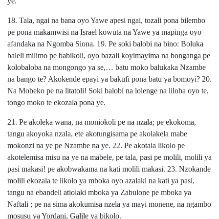
ye.
18. Tala, ngai na bana oyo Yawe apesi ngai, tozali pona bilembo
pe pona makamwisi na Israel kowuta na Yawe ya mapinga oyo
afandaka na Ngomba Siona. 19. Pe soki balobi na bino: Boluka
baleli milimo pe babikoli, oyo bazali koyimayima na bonganga pe
kolobaloba na mongongo ya se,… batu moko balukaka Nzambe
na bango te? Akokende epayi ya bakufi pona batu ya bomoyi? 20.
Na Mobeko pe na litatoli! Soki balobi na lolenge na liloba oyo te,
tongo moko te ekozala pona ye.
21. Pe akoleka wana, na moniokoli pe na nzala; pe ekokoma,
tangu akoyoka nzala, ete akotungisama pe akolakela mabe
mokonzi na ye pe Nzambe na ye. 22. Pe akotala likolo pe
akotelemisa misu na ye na mabele, pe tala, pasi pe molili, molili ya
pasi makasi! pe akobwakama na kati molili makasi. 23. Nzokande
molili ekozala te likolo ya mboka oyo azalaki na kati ya pasi,
tangu na ebandeli atiolaki mboka ya Zabulone pe mboka ya
Naftali ; pe na sima akokumisa nzela ya mayi monene, na ngambo
mosusu ya Yordani, Galile ya bikolo.