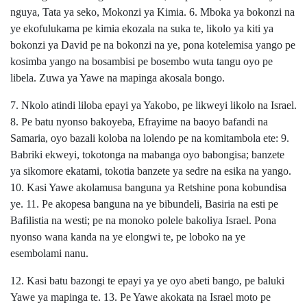
nguya, Tata ya seko, Mokonzi ya Kimia.
6. Mboka ya bokonzi na
ye ekofulukama pe kimia ekozala na suka te, likolo ya kiti ya
bokonzi ya David pe na bokonzi na ye, pona kotelemisa yango pe
kosimba yango na bosambisi pe bosembo wuta tangu oyo pe
libela. Zuwa ya Yawe na mapinga akosala bongo.
7. Nkolo atindi liloba epayi ya Yakobo, pe likweyi likolo na Israel.
8. Pe batu nyonso bakoyeba, Efrayime na baoyo bafandi na
Samaria, oyo bazali koloba na lolendo pe na komitambola ete: 9.
Babriki ekweyi, tokotonga na mabanga oyo babongisa; banzete
ya sikomore ekatami, tokotia banzete ya sedre na esika na yango.
10. Kasi Yawe akolamusa banguna ya Retshine pona kobundisa
ye. 11. Pe akopesa banguna na ye bibundeli, Basiria na esti pe
Bafilistia na westi; pe na monoko polele bakoliya Israel. Pona
nyonso wana kanda na ye elongwi te, pe loboko na ye
esembolami nanu.
12. Kasi batu bazongi te epayi ya ye oyo abeti bango, pe baluki
Yawe ya mapinga te. 13. Pe Yawe akokata na Israel moto pe