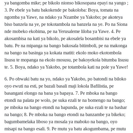
ya bangomba mike; pe bikolo nionso bikosopana epayi na yango ;
3. Pe ebele ya batu bakokende pe bakoloba: Boya, tomata na
ngomba ya Yawe, na ndako ya Nzambe ya Yakobo; pe akoteya
biso banzela na ye, pe tokotambola na banzela na ye. Po na Siona
nde mobeko ekobima, pe na Yerusaleme liloba ya Yawe. 4. Pe
akosambisa na kati ya bikolo, pe akosalela bosambisi na ebele ya
batu. Pe na mipanga na bango bakosala bitimboli, pe na makonga
na bango na basinga ya kokata matiti: ekolo moko ekotombola
lisusu te mopanga na ekolo mosusu, pe bakoyekola bitumba lisusu
te. 5. Boya, ndako ya Yakobo, pe totambola kati na pole ya Yawe!
6. Po obwaki batu na yo, ndako ya Yakobo, po batondi na biloko
oyo ewuti na esti, pe bazali basali maji lokola Bafilistia, pe
basangani elongo na bana ya bapaya. 7. Pe mboka na bango
etondi na palata pe wolo, pe suka ezali te na bomengo na bango;
pe mboka na bango etondi na bapunda, pe suka ezali te na bashar
na bango; 8. Pe mboka na bango etondi na banzambe ya bikeko;
bagumbamelaka liboso ya mosala ya maboko na bango, oyo
misapi na bango esali. 9. Pe mutu ya batu akogumbama, pe mutu