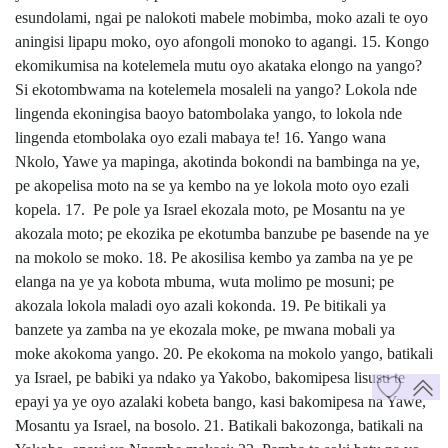
esundolami, ngai pe nalokoti mabele mobimba, moko azali te oyo
aningisi lipapu moko, oyo afongoli monoko to agangi. 15. Kongo
ekomikumisa na kotelemela mutu oyo akataka elongo na yango?
Si ekotombwama na kotelemela mosaleli na yango? Lokola nde
lingenda ekoningisa baoyo batombolaka yango, to lokola nde
lingenda etombolaka oyo ezali mabaya te! 16. Yango wana
Nkolo, Yawe ya mapinga, akotinda bokondi na bambinga na ye,
pe akopelisa moto na se ya kembo na ye lokola moto oyo ezali
kopela. 17. Pe pole ya Israel ekozala moto, pe Mosantu na ye
akozala moto; pe ekozika pe ekotumba banzube pe basende na ye
na mokolo se moko. 18. Pe akosilisa kembo ya zamba na ye pe
elanga na ye ya kobota mbuma, wuta molimo pe mosuni; pe
akozala lokola maladi oyo azali kokonda. 19. Pe bitikali ya
banzete ya zamba na ye ekozala moke, pe mwana mobali ya
moke akokoma yango. 20. Pe ekokoma na mokolo yango, batikali
ya Israel, pe babiki ya ndako ya Yakobo, bakomipesa lisusu te
epayi ya ye oyo azalaki kobeta bango, kasi bakomipesa na Yawe,
Mosantu ya Israel, na bosolo. 21. Batikali bakozonga, batikali na