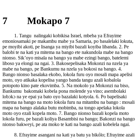
7 Mokapo 7
1. Tangu nalingaki kobikisa Israel, mbeba ya Efrayime
emoniosamaki pe makambu mabe ya Samaria, po basalelaki lokuta,
pe moyibi akoti, pe lisanga ya miyibi bazali koyiba libanda. 2. Pe
balobi te na kati ya mitema na bango ete nakundola mabe na bango
nionso. Sik’oyo misala na bango ya mabe ezingi bango, batelemi
liboso ya elongi na ngai. 3. Bakosepelisaka Mokonzi na nzela ya
mabe na bango, pe Bankumu na nzela ya bokosi na bango. 4.
Bango nionso basalaka ekobo, lokola furu oyo mosali mapa apelisi
moto, oyo atikaka kopelisa yango banda tangu azali kobalola
potopoto kino pate ekovimba. 5. Na mokolo ya Mokonzi na biso,
Bankumu bakomaki kobela pona molende ya vino; asembolaki
lobɔkɔ na ye epai ya bato oyo bazalaki kotyola. 6. Po bapelisaki
mitema na bango na moto lokola furu na mitambu na bango : mosali
mapa na bango alalaka butu mobimba, na tongo apelaka lokola
moto oyo ezali kopela moto. 7. Bango nionso bazali kopela moto
lokola furu, pe bazali koliya Basambisi na bango; Bakonzi na bango
nionso bakweyi, pe ata moko te kati na bango azali kobelela ngai.
8. Efrayime asangani na kati ya batu ya bikólo; Efrayime azali