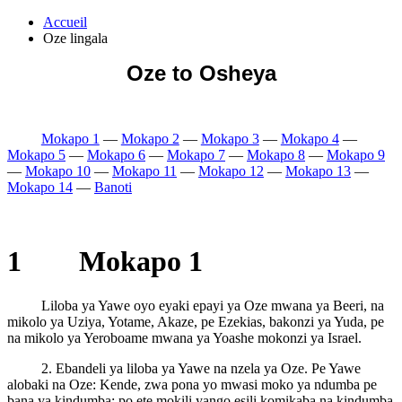
Accueil
Oze lingala
Oze to Osheya
Mokapo 1
—
Mokapo 2
—
Mokapo 3
—
Mokapo 4
—
Mokapo 5
—
Mokapo 6
—
Mokapo 7
—
Mokapo 8
—
Mokapo 9
—
Mokapo 10
—
Mokapo 11
—
Mokapo 12
—
Mokapo 13
—
Mokapo 14
—
Banoti
1 Mokapo 1
Liloba ya Yawe oyo eyaki epayi ya Oze mwana ya Beeri, na
mikolo ya Uziya, Yotame, Akaze, pe Ezekias, bakonzi ya Yuda, pe
na mikolo ya Yeroboame mwana ya Yoashe mokonzi ya Israel.
2. Ebandeli ya liloba ya Yawe na nzela ya Oze. Pe Yawe
alobaki na Oze: Kende, zwa pona yo mwasi moko ya ndumba pe
bana ya kindumba; po ete mokili yango esili komikaba na kindumba