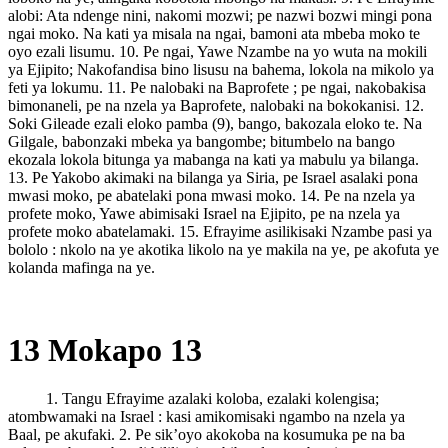
alobi: Ata ndenge nini, nakomi mozwi; pe nazwi bozwi mingi pona
ngai moko. Na kati ya misala na ngai, bamoni ata mbeba moko te
oyo ezali lisumu. 10. Pe ngai, Yawe Nzambe na yo wuta na mokili
ya Ejipito; Nakofandisa bino lisusu na bahema, lokola na mikolo ya
feti ya lokumu. 11. Pe nalobaki na Baprofete ; pe ngai, nakobakisa
bimonaneli, pe na nzela ya Baprofete, nalobaki na bokokanisi. 12.
Soki Gileade ezali eloko pamba (9), bango, bakozala eloko te. Na
Gilgale, babonzaki mbeka ya bangombe; bitumbelo na bango
ekozala lokola bitunga ya mabanga na kati ya mabulu ya bilanga.
13. Pe Yakobo akimaki na bilanga ya Siria, pe Israel asalaki pona
mwasi moko, pe abatelaki pona mwasi moko. 14. Pe na nzela ya
profete moko, Yawe abimisaki Israel na Ejipito, pe na nzela ya
profete moko abatelamaki. 15. Efrayime asilikisaki Nzambe pasi ya
bololo : nkolo na ye akotika likolo na ye makila na ye, pe akofuta ye
kolanda mafinga na ye.
13 Mokapo 13
1. Tangu Efrayime azalaki koloba, ezalaki kolengisa;
atombwamaki na Israel : kasi amikomisaki ngambo na nzela ya
Baal, pe akufaki. 2. Pe sik’oyo akokoba na kosumuka pe na ba