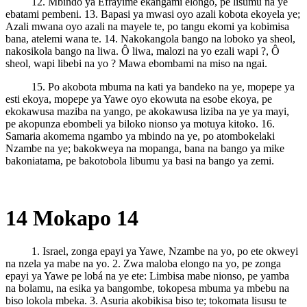
12. Mbindo ya Efrayime ekangami elongo, pe lisumu na ye
ebatami pembeni. 13. Bapasi ya mwasi oyo azali kobota ekoyela ye;
Azali mwana oyo azali na mayele te, po tangu ekomi ya kobimisa
bana, atelemi wana te. 14. Nakokangola bango na loboko ya sheol,
nakosikola bango na liwa. Ô liwa, malozi na yo ezali wapi ?, Ô
sheol, wapi libebi na yo ? Mawa ebombami na miso na ngai.
15. Po akobota mbuma na kati ya bandeko na ye, mopepe ya
esti ekoya, mopepe ya Yawe oyo ekowuta na esobe ekoya, pe
ekokawusa maziba na yango, pe akokawusa liziba na ye ya mayi,
pe akopunza ebombeli ya biloko nionso ya motuya kitoko. 16.
Samaria akomema ngambo ya mbindo na ye, po atombokelaki
Nzambe na ye; bakokweya na mopanga, bana na bango ya mike
bakoniatama, pe bakotobola libumu ya basi na bango ya zemi.
14 Mokapo 14
1. Israel, zonga epayi ya Yawe, Nzambe na yo, po ete okweyi
na nzela ya mabe na yo. 2. Zwa maloba elongo na yo, pe zonga
epayi ya Yawe pe lobá na ye ete: Limbisa mabe nionso, pe yamba
na bolamu, na esika ya bangombe, tokopesa mbuma ya mbebu na
biso lokola mbeka. 3. Asuria akobikisa biso te; tokomata lisusu te