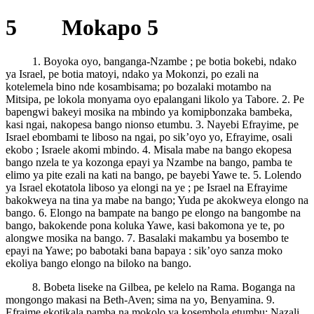
5 Mokapo 5
1. Boyoka oyo, banganga-Nzambe ; pe botia bokebi, ndako
ya Israel, pe botia matoyi, ndako ya Mokonzi, po ezali na
kotelemela bino nde kosambisama; po bozalaki motambo na
Mitsipa, pe lokola monyama oyo epalangani likolo ya Tabore. 2. Pe
bapengwi bakeyi mosika na mbindo ya komipbonzaka bambeka,
kasi ngai, nakopesa bango nionso etumbu. 3. Nayebi Efrayime, pe
Israel ebombami te liboso na ngai, po sik’oyo yo, Efrayime, osali
ekobo ; Israele akomi mbindo. 4. Misala mabe na bango ekopesa
bango nzela te ya kozonga epayi ya Nzambe na bango, pamba te
elimo ya pite ezali na kati na bango, pe bayebi Yawe te. 5. Lolendo
ya Israel ekotatola liboso ya elongi na ye ; pe Israel na Efrayime
bakokweya na tina ya mabe na bango; Yuda pe akokweya elongo na
bango. 6. Elongo na bampate na bango pe elongo na bangombe na
bango, bakokende pona koluka Yawe, kasi bakomona ye te, po
alongwe mosika na bango. 7. Basalaki makambu ya bosembo te
epayi na Yawe; po babotaki bana bapaya : sik’oyo sanza moko
ekoliya bango elongo na biloko na bango.
8. Bobeta liseke na Gilbea, pe kelelo na Rama. Boganga na
mongongo makasi na Beth-Aven; sima na yo, Benyamina. 9.
Efraime ekotikala pamba na mokolo ya kosembola etumbu; Nazali