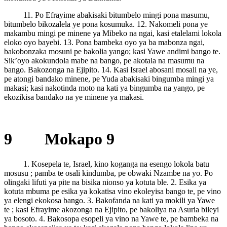
11. Po Efrayime abakisaki bitumbelo mingi pona masumu,
bitumbelo bikozalela ye pona kosumuka. 12. Nakomeli pona ye
makambu mingi pe minene ya Mibeko na ngai, kasi etalelami lokola
eloko oyo bayebi. 13. Pona bambeka oyo ya ba mabonza ngai,
bakobonzaka mosuni pe bakolia yango; kasi Yawe andimi bango te.
Sik’oyo akokundola mabe na bango, pe akotala na masumu na
bango. Bakozonga na Ejipito. 14. Kasi Israel abosani mosali na ye,
pe atongi bandako minene, pe Yuda abakisaki bingumba mingi ya
makasi; kasi nakotinda moto na kati ya bingumba na yango, pe
ekozikisa bandako na ye minene ya makasi.
9 Mokapo 9
1. Kosepela te, Israel, kino koganga na esengo lokola batu
mosusu ; pamba te osali kindumba, pe obwaki Nzambe na yo. Po
olingaki lifuti ya pite na bisika nionso ya kotuta ble. 2. Esika ya
kotuta mbuma pe esika ya kokatisa vino ekoleyisa bango te, pe vino
ya elengi ekokosa bango. 3. Bakofanda na kati ya mokili ya Yawe
te ; kasi Efrayime akozonga na Ejipito, pe bakoliya na Asuria bileyi
ya bosoto. 4. Bakosopa esopeli ya vino na Yawe te, pe bambeka na