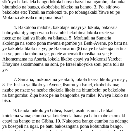
sik’oyo bakotalela bango lokola baoyo bazali na ngambo, akobuka
bitumbelo na bango, akobebisa bikeko na bango. 3. Po, sik’oyo
bakoloba ete: Tozali na mokonzi te, po tobangakaki Yawe te; pe
Mokonzi akosala nini pona biso?
4. Bakoloba maloba, bakolapa ndayi ya lokuta, bakosala
baboyokani; yango wana bosambisi ekobima lokola nzete ya
ngenge na kati ya libulu ya bilanga. 5. Mofandi na Samaria
akolenga na somo pona mwana-ngombe ya Beth-Avene, po batu na
ye bakolela likolo na ye, pe Bakamarim (8) na ye bakolenga na tina
na ye, pona kembo na ye, po ete amemakii mosika na ye ; 6.
Akomemama na Asuria, lokola likabo epayi ya Mokonzi Yarebe;
Efrayime akosimbama na soni, pe Israel akoyoka soni pona toli na
ye.
7. Samaria, mokonzi na ye akufi, lokola likasa likolo ya may ;
8. Pe bisika ya likolo ya Avene, lisumu ya Israel, ekobebisama;
nzube pe nzete ya nzube ekokola likolo na bitumbelo; pe bakoloba
na bangomba: Zipa biso; pe na bangomba ya mike: Kweya likolo na
biso.
9. banda mikolo ya Gibea, Israel, osali lisumu : batikali
kotelema wana; etumba ya kotelemela bana ya batu mabe ekomaki
epayi na bango te na Gibha. 10. Nakopesa bango etumbu na ndenge
ya bosepeli na ngai, pe batu bakosangana pona kobundisa bango,