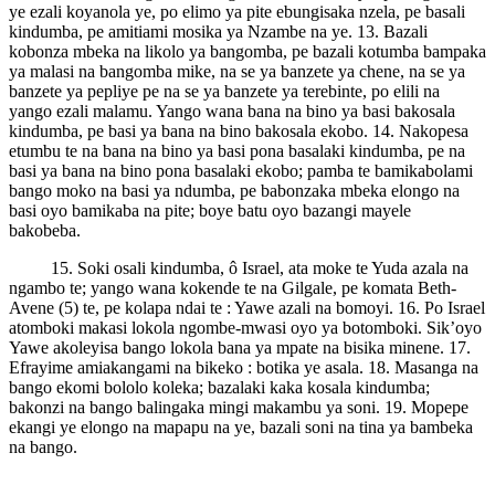
ye ezali koyanola ye, po elimo ya pite ebungisaka nzela, pe basali
kindumba, pe amitiami mosika ya Nzambe na ye. 13. Bazali
kobonza mbeka na likolo ya bangomba, pe bazali kotumba bampaka
ya malasi na bangomba mike, na se ya banzete ya chene, na se ya
banzete ya pepliye pe na se ya banzete ya terebinte, po elili na
yango ezali malamu. Yango wana bana na bino ya basi bakosala
kindumba, pe basi ya bana na bino bakosala ekobo. 14. Nakopesa
etumbu te na bana na bino ya basi pona basalaki kindumba, pe na
basi ya bana na bino pona basalaki ekobo; pamba te bamikabolami
bango moko na basi ya ndumba, pe babonzaka mbeka elongo na
basi oyo bamikaba na pite; boye batu oyo bazangi mayele
bakobeba.
15. Soki osali kindumba, ô Israel, ata moke te Yuda azala na
ngambo te; yango wana kokende te na Gilgale, pe komata Beth-
Avene (5) te, pe kolapa ndai te : Yawe azali na bomoyi. 16. Po Israel
atomboki makasi lokola ngombe-mwasi oyo ya botomboki. Sik’oyo
Yawe akoleyisa bango lokola bana ya mpate na bisika minene. 17.
Efrayime amiakangami na bikeko : botika ye asala. 18. Masanga na
bango ekomi bololo koleka; bazalaki kaka kosala kindumba;
bakonzi na bango balingaka mingi makambu ya soni. 19. Mopepe
ekangi ye elongo na mapapu na ye, bazali soni na tina ya bambeka
na bango.