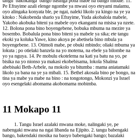
tangu bakokanga bango basinga pona mabe na bango mibale. 11.
Pe Efrayime azali elenge ngombe ya mwasi oyo eteyami malamu,
oyo alingaka konyata ble, pe ngai, naleki likolo ya kingo na ye ya
kitoko : Nakobenda shario ya Efrayime, Yuda akobalola mabele,
Yakobo akobuka biteni ya mabele oyo ekangami na misisa ya nzete.
12. Bolona pona bino boyengebene, bobuka mbuma na mezire ya
bosembo. Bobalula pona bino biteni ya mabele ya sika; ete tangu
ekoki ya koluka Yawe, kino akoya pe abetisela bino mbula ya
boyengebene. 13. Otimoli mabe, pe obuki mbindo; oliaki mbuma ya
lokuta ; po otielaki banzela na yo motema, na ebele ya bilombe na
yo ya nguya. 14. Pe mobulu ekotelema na kati ya batu na yo, pe
bisika na yo nionso ya makasi ekobebisama, lokola Shalma
abebisaki Beth-Arbele, na mokolo ya bitumba : mama aniatamaki
likolo ya bana na ye ya mibali. 15. Bethel akosala bino pe bongo, na
tina ya mabe ya mabe na bino : na tongotongo, Mokonzi ya Israel
oyo esengelaki abomama akobomama mobimba.
11 Mokapo 11
1. Tangu Israel azalaki mwana moke, nalingaki ye, pe
nabengaki mwana na ngai libanda na Ejipito. 2. tangu babengaki
bango, bakendaki mosika na baoyo babengaki bango; bazalaki