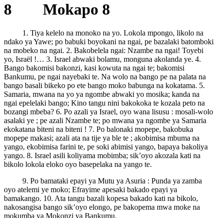
8 Mokapo 8
1. Tiya kelelo na monoko na yo. Lokola mpongo, likolo na
ndako ya Yawe; po babuki boyokani na ngai, pe bazalaki batomboki
na mobeko na ngai. 2. Bakobelela ngai: Nzambe na ngai! Toyebi
yo, Israël !… 3. Israel abwaki bolamu, monguna akolanda ye. 4.
Bango bakomisi bakonzi, kasi kowuta na ngai te; bakomisi
Bankumu, pe ngai nayebaki te. Na wolo na bango pe na palata na
bango basali bikeko po ete bango moko babunga na kokatama. 5.
Samaria, mwana na yo ya ngombe abwaki yo mosika; kanda na
ngai epelelaki bango; Kino tangu nini bakokoka te kozala peto na
bozangi mbeba? 6. Po azali ya Israel, oyo wana lisusu : mosali-wolo
asalaki ye ; pe azali Nzambe te; po mwana ya ngombe ya Samaria
ekokatana biteni na biteni ! 7. Po balonaki mopepe, bakobuka
mopepe makasi; azali ata na tije ya ble te ; akobimisa mbuma na
yango, ekobimisa farini te, pe soki abimisi yango, bapaya bakoliya
yango. 8. Israel asili koliyama mobimba; sik’oyo akozala kati na
bikolo lokola eloko oyo basepelaka na yango te.
9. Po bamataki epayi ya Mutu ya Asuria : Punda ya zamba
oyo atelemi ye moko; Efrayime apesaki bakado epayi ya
bamakango. 10. Ata tangu bazali kopesa bakado kati na bikolo,
nakosangisa bango sik’oyo elongo, pe bakopema mwa moke na
mokumba ya Mokonzi ya Bankumu.