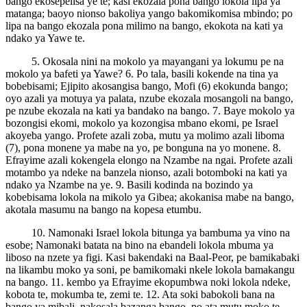
bango ekosepelisa ye te; kasi ekozala pona bango lokola lipa ya
matanga; baoyo nionso bakoliya yango bakomikomisa mbindo; po
lipa na bango ekozala pona milimo na bango, ekokota na kati ya
ndako ya Yawe te.
5. Okosala nini na mokolo ya mayangani ya lokumu pe na
mokolo ya bafeti ya Yawe? 6. Po tala, basili kokende na tina ya
bobebisami; Ejipito akosangisa bango, Mofi (6) ekokunda bango;
oyo azali ya motuya ya palata, nzube ekozala mosangoli na bango,
pe nzube ekozala na kati ya bandako na bango. 7. Baye mokolo ya
bozongisi ekomi, mokolo ya kozongisa mbano ekomi, pe Israel
akoyeba yango. Profete azali zoba, mutu ya molimo azali liboma
(7), pona monene ya mabe na yo, pe bonguna na yo monene. 8.
Efrayime azali kokengela elongo na Nzambe na ngai. Profete azali
motambo ya ndeke na banzela nionso, azali botomboki na kati ya
ndako ya Nzambe na ye. 9. Basili kodinda na bozindo ya
kobebisama lokola na mikolo ya Gibea; akokanisa mabe na bango,
akotala masumu na bango na kopesa etumbu.
10. Namonaki Israel lokola bitunga ya bambuma ya vino na
esobe; Namonaki batata na bino na ebandeli lokola mbuma ya
liboso na nzete ya figi. Kasi bakendaki na Baal-Peor, pe bamikabaki
na likambu moko ya soni, pe bamikomaki nkele lokola bamakangu
na bango. 11. kembo ya Efrayime ekopumbwa noki lokola ndeke,
kobota te, mokumba te, zemi te. 12. Ata soki babokoli bana na
bango ya mibali, nakosala bazanga bango, po ata mutu moko te