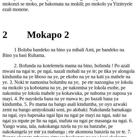
mokonzi se moko, pe bakomata na mokili; po mokolo ya Yizireyele
ezali monene.
2 Mokapo 2
1 Boloba bandeko na bino ya mibali Ami, pe bandeko na
Bino ya basi Ruhama.
2. Bofunda na kotelemela mama na bino, bofunda ! Po azali
mwasi na ngai te, pe ngai, nazali mobali na ye te; pe tika ye alongola
kindumba na ye liboso na ye, pe ekobo na ye na kati ya mabele na
ye. 3. Noki te namonisa bolumbu na ye, pe ete nazongisa ye lokola
na mokolo ya kobotama na ye, pe nakomisa ye lokola esobe, pe
nakomisa ye lokola mabele ya kokawuka, pe naboma ye naposa ya
mayi. 4. Pe nayokela bana na ye mawa te, po bazali bana ya
kindumba. 5. Po mama na bango asali kindumba, ye oyo azwaki
zemi na bango amiyokisaki soni, po alobaki: Nakolanda bamakagu
na ngai, oyo bapesaka ngai lipa na ngai pe mayi na ngai, suki na
ngai ya mpate pe lin na ngai, mafuta na ngai pe masanga na ngai. 6.
Yango wana, tala, nakokanga nzela na yo na banzube, pe
nakokangela ye mir ya mabanga ; ete akomona banzela na ye te. 7.