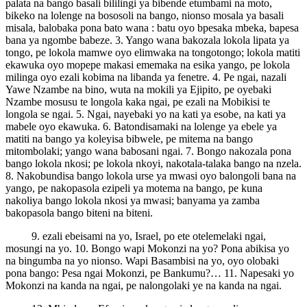
palata na bango basali bililingi ya bibende etumbami na moto,
bikeko na lolenge na bososoli na bango, nionso mosala ya basali
misala, balobaka pona bato wana : batu oyo bpesaka mbeka, bapesa
bana ya ngombe babeze. 3. Yango wana bakozala lokola lipata ya
tongo, pe lokola mamwe oyo elimwaka na tongotongo; lokola matiti
ekawuka oyo mopepe makasi ememaka na esika yango, pe lokola
milinga oyo ezali kobima na libanda ya fenetre. 4. Pe ngai, nazali
Yawe Nzambe na bino, wuta na mokili ya Ejipito, pe oyebaki
Nzambe mosusu te longola kaka ngai, pe ezali na Mobikisi te
longola se ngai. 5. Ngai, nayebaki yo na kati ya esobe, na kati ya
mabele oyo ekawuka. 6. Batondisamaki na lolenge ya ebele ya
matiti na bango ya koleyisa bibwele, pe mitema na bango
mitombolaki; yango wana babosani ngai. 7. Bongo nakozala pona
bango lokola nkosi; pe lokola nkoyi, nakotala-talaka bango na nzela.
8. Nakobundisa bango lokola urse ya mwasi oyo balongoli bana na
yango, pe nakopasola ezipeli ya motema na bango, pe kuna
nakoliya bango lokola nkosi ya mwasi; banyama ya zamba
bakopasola bango biteni na biteni.
9. ezali ebeisami na yo, Israel, po ete otelemelaki ngai,
mosungi na yo. 10. Bongo wapi Mokonzi na yo? Pona abikisa yo
na bingumba na yo nionso. Wapi Basambisi na yo, oyo olobaki
pona bango: Pesa ngai Mokonzi, pe Bankumu?… 11. Napesaki yo
Mokonzi na kanda na ngai, pe nalongolaki ye na kanda na ngai.