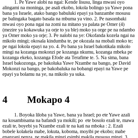
1. Pe Yawe alobi na ngai: Kende lisusu, linga mwasi oyo
alingami na moninga, pe asali ekobo, lokola bolingo ya Yawe pona
bana ya Israele, atako bango babuluki epayi ya banzambe mosusu
pe balingaka bagato basala na mbuma ya vino. 2. Pe nasombaki
mwasi oyo pona ngai na zomi na mitano ya palata pe Omer (4)
(mezire ya kokawuka ya orje to ya ble) moko ya orge pe na ndambo
ya Omer moko ya orje; 3. Pe nalobi na ye: Okofanda kozela ngai na
mikolo mingi; okosala kindumba te, pe okozala na mobali moko te;
pe ngai lokola epayi na yo. 4. Po bana ya Israel bakotikala mikolo
mingi na kozanga mokonzi pe kozanga nkumu, kozanga mbeka pe
kozanga ekeko, kozanga Efode ata Terafime te. 5. Na sima, bana
Israel bakozonga, pe bakoluka Yawe Nzambe na bango, pe David
Mokonzi na bango, pe bakobaluka na bobangi epayi na Yawe pe
epayi ya bolamu na ye, na mikolo ya suka.
4 Mokapo 4
1. Boyoka liloba ya Yawe, bana ya Israel; po ete Yawe azali
na kosambisama na bafandi ya mokili; po ete bosolo ezali te, mawa
ezali te, boyebi ya Nzambe ezali te na kati na mboka : 2. Ezali
bobele kolakela mabe, lokuta, koboma, moyibi pe ekobo; mabe
epanzani penza, pe makila mingi esimbi makila mosusu mingi. 3.