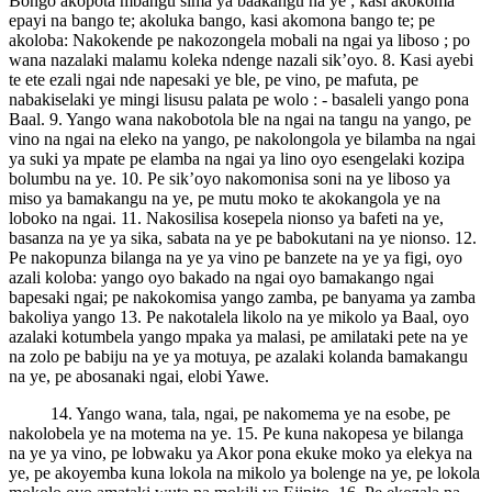
Bongo akopota mbangu sima ya baakangu na ye ; kasi akokoma
epayi na bango te; akoluka bango, kasi akomona bango te; pe
akoloba: Nakokende pe nakozongela mobali na ngai ya liboso ; po
wana nazalaki malamu koleka ndenge nazali sik’oyo. 8. Kasi ayebi
te ete ezali ngai nde napesaki ye ble, pe vino, pe mafuta, pe
nabakiselaki ye mingi lisusu palata pe wolo : - basaleli yango pona
Baal. 9. Yango wana nakobotola ble na ngai na tangu na yango, pe
vino na ngai na eleko na yango, pe nakolongola ye bilamba na ngai
ya suki ya mpate pe elamba na ngai ya lino oyo esengelaki kozipa
bolumbu na ye. 10. Pe sik’oyo nakomonisa soni na ye liboso ya
miso ya bamakangu na ye, pe mutu moko te akokangola ye na
loboko na ngai. 11. Nakosilisa kosepela nionso ya bafeti na ye,
basanza na ye ya sika, sabata na ye pe babokutani na ye nionso. 12.
Pe nakopunza bilanga na ye ya vino pe banzete na ye ya figi, oyo
azali koloba: yango oyo bakado na ngai oyo bamakango ngai
bapesaki ngai; pe nakokomisa yango zamba, pe banyama ya zamba
bakoliya yango 13. Pe nakotalela likolo na ye mikolo ya Baal, oyo
azalaki kotumbela yango mpaka ya malasi, pe amilataki pete na ye
na zolo pe babiju na ye ya motuya, pe azalaki kolanda bamakangu
na ye, pe abosanaki ngai, elobi Yawe.
14. Yango wana, tala, ngai, pe nakomema ye na esobe, pe
nakolobela ye na motema na ye. 15. Pe kuna nakopesa ye bilanga
na ye ya vino, pe lobwaku ya Akor pona ekuke moko ya elekya na
ye, pe akoyemba kuna lokola na mikolo ya bolenge na ye, pe lokola