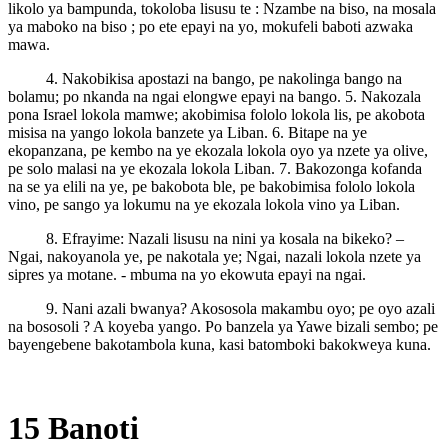
likolo ya bampunda, tokoloba lisusu te : Nzambe na biso, na mosala
ya maboko na biso ; po ete epayi na yo, mokufeli baboti azwaka
mawa.
4. Nakobikisa apostazi na bango, pe nakolinga bango na
bolamu; po nkanda na ngai elongwe epayi na bango. 5. Nakozala
pona Israel lokola mamwe; akobimisa fololo lokola lis, pe akobota
misisa na yango lokola banzete ya Liban. 6. Bitape na ye
ekopanzana, pe kembo na ye ekozala lokola oyo ya nzete ya olive,
pe solo malasi na ye ekozala lokola Liban. 7. Bakozonga kofanda
na se ya elili na ye, pe bakobota ble, pe bakobimisa fololo lokola
vino, pe sango ya lokumu na ye ekozala lokola vino ya Liban.
8. Efrayime: Nazali lisusu na nini ya kosala na bikeko? –
Ngai, nakoyanola ye, pe nakotala ye; Ngai, nazali lokola nzete ya
sipres ya motane. - mbuma na yo ekowuta epayi na ngai.
9. Nani azali bwanya? Akososola makambu oyo; pe oyo azali
na bososoli ? A koyeba yango. Po banzela ya Yawe bizali sembo; pe
bayengebene bakotambola kuna, kasi batomboki bakokweya kuna.
15 Banoti