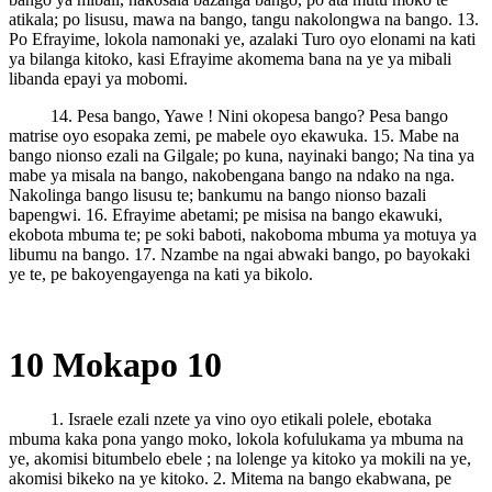
atikala; po lisusu, mawa na bango, tangu nakolongwa na bango. 13.
Po Efrayime, lokola namonaki ye, azalaki Turo oyo elonami na kati
ya bilanga kitoko, kasi Efrayime akomema bana na ye ya mibali
libanda epayi ya mobomi.
14. Pesa bango, Yawe ! Nini okopesa bango? Pesa bango
matrise oyo esopaka zemi, pe mabele oyo ekawuka. 15. Mabe na
bango nionso ezali na Gilgale; po kuna, nayinaki bango; Na tina ya
mabe ya misala na bango, nakobengana bango na ndako na nga.
Nakolinga bango lisusu te; bankumu na bango nionso bazali
bapengwi. 16. Efrayime abetami; pe misisa na bango ekawuki,
ekobota mbuma te; pe soki baboti, nakoboma mbuma ya motuya ya
libumu na bango. 17. Nzambe na ngai abwaki bango, po bayokaki
ye te, pe bakoyengayenga na kati ya bikolo.
10 Mokapo 10
1. Israele ezali nzete ya vino oyo etikali polele, ebotaka
mbuma kaka pona yango moko, lokola kofulukama ya mbuma na
ye, akomisi bitumbelo ebele ; na lolenge ya kitoko ya mokili na ye,
akomisi bikeko na ye kitoko. 2. Mitema na bango ekabwana, pe