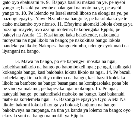
gato oyo ebalusami te. 9. Bapaya basilisi makasi na ye, pe ayebi
yango te; basuki ya pembe epalangani na moto na ye, pe ayebi
yango te. 10. Pe lolendo ya Israel etatoli liboso na elongi na ye, pe
bazongi epayi ya Yawe Nzambe na bango te, pe bakolukaka ye te
atako makambo oyo nionso. 11. Efrayime akomaki lokola ebenga ya
bozangi mayele, oyo azangi motema; bakobengaka Ejipito, pe
bakeyi na Asuria. 12. Kasi tangu kaka bakokende, nakotanda
monyama na ngai likolo na bango; pe nakokitisa bango lokola
bandeke ya likolo; Nakopesa bango etumbu, ndenge eyokanaki na
liyangani na bango.
13. Mawa na bango, po ete bapengwi mosika na ngai;
kobebisamalikolo na bango po batombokeli ngai; pe ngai, nalingaki
kokangola bango, kasi balobaka lokuta likolo na ngai. 14. Pe bazali
kobelela ngai te na kati ya mitema na bango, kasi bazali kolelaka
likolo na bambeto na bango; basangana na komipasolaka pona ble
pe vino ya malamu, pe bapesaka ngai mokongo. 15. Pe ngai,
nateyaki bango, pe nalendisaki maboko na bango, kasi bakanaki
mabe na kotelemela ngai. 16. Bazongi te epayi ya Oyo-Aleki-Na
likolo; bakomi lokola likonga ya bokosi; banjumu na bango
bakokweya na mopanga, na tina ya kanda ya lolemo na bango; oyo
ekozala soni na bango na mokili ya Ejipito.