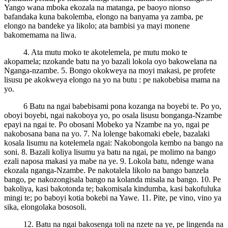
Yango wana mboka ekozala na matanga, pe baoyo nionso
bafandaka kuna bakolemba, elongo na banyama ya zamba, pe
elongo na bandeke ya likolo; ata bambisi ya mayi monene
bakomemama na liwa.
4. Ata mutu moko te akotelemela, pe mutu moko te
akopamela; nzokande batu na yo bazali lokola oyo bakowelana na
Nganga-nzambe. 5. Bongo okokweya na moyi makasi, pe profete
lisusu pe akokweya elongo na yo na butu : pe nakobebisa mama na
yo.
6 Batu na ngai babebisami pona kozanga na boyebi te. Po yo,
oboyi boyebi, ngai nakoboya yo, po osala lisusu bonganga-Nzambe
epayi na ngai te. Po obosani Mobeko ya Nzambe na yo, ngai pe
nakobosana bana na yo. 7. Na lolenge bakomaki ebele, bazalaki
kosala lisumu na kotelemela ngai: Nakobongola kembo na bango na
soni. 8. Bazali koliya lisumu ya batu na ngai, pe molimo na bango
ezali naposa makasi ya mabe na ye. 9. Lokola batu, ndenge wana
ekozala nganga-Nzambe. Pe nakotalela likolo na bango banzela
bango, pe nakozongisala bango na kolanda misala na bango. 10. Pe
bakoliya, kasi bakotonda te; bakomisala kindumba, kasi bakofuluka
mingi te; po baboyi kotia bokebi na Yawe. 11. Pite, pe vino, vino ya
sika, elongolaka bososoli.
12. Batu na ngai bakosenga toli na nzete na ye, pe lingenda na