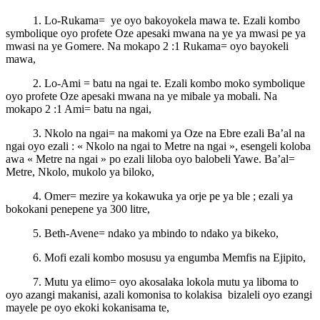
1. Lo-Rukama= ye oyo bakoyokela mawa te. Ezali kombo
symbolique oyo profete Oze apesaki mwana na ye ya mwasi pe ya
mwasi na ye Gomere. Na mokapo 2 :1 Rukama= oyo bayokeli
mawa,
2. Lo-Ami = batu na ngai te. Ezali kombo moko symbolique
oyo profete Oze apesaki mwana na ye mibale ya mobali. Na
mokapo 2 :1 Ami= batu na ngai,
3. Nkolo na ngai= na makomi ya Oze na Ebre ezali Ba’al na
ngai oyo ezali : « Nkolo na ngai to Metre na ngai », esengeli koloba
awa « Metre na ngai » po ezali liloba oyo balobeli Yawe. Ba’al=
Metre, Nkolo, mukolo ya biloko,
4. Omer= mezire ya kokawuka ya orje pe ya ble ; ezali ya
bokokani penepene ya 300 litre,
5. Beth-Avene= ndako ya mbindo to ndako ya bikeko,
6. Mofi ezali kombo mosusu ya engumba Memfis na Ejipito,
7. Mutu ya elimo= oyo akosalaka lokola mutu ya liboma to
oyo azangi makanisi, azali komonisa to kolakisa bizaleli oyo ezangi
mayele pe oyo ekoki kokanisama te,