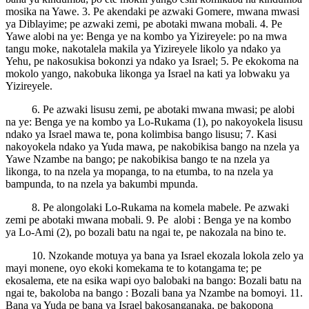
mosika na Yawe. 3. Pe akendaki pe azwaki Gomere, mwana mwasi
ya Diblayime; pe azwaki zemi, pe abotaki mwana mobali. 4. Pe
Yawe alobi na ye: Benga ye na kombo ya Yizireyele: po na mwa
tangu moke, nakotalela makila ya Yizireyele likolo ya ndako ya
Yehu, pe nakosukisa bokonzi ya ndako ya Israel; 5. Pe ekokoma na
mokolo yango, nakobuka likonga ya Israel na kati ya lobwaku ya
Yizireyele.
6. Pe azwaki lisusu zemi, pe abotaki mwana mwasi; pe alobi
na ye: Benga ye na kombo ya Lo-Rukama (1), po nakoyokela lisusu
ndako ya Israel mawa te, pona kolimbisa bango lisusu; 7. Kasi
nakoyokela ndako ya Yuda mawa, pe nakobikisa bango na nzela ya
Yawe Nzambe na bango; pe nakobikisa bango te na nzela ya
likonga, to na nzela ya mopanga, to na etumba, to na nzela ya
bampunda, to na nzela ya bakumbi mpunda.
8. Pe alongolaki Lo-Rukama na komela mabele. Pe azwaki
zemi pe abotaki mwana mobali. 9. Pe alobi : Benga ye na kombo
ya Lo-Ami (2), po bozali batu na ngai te, pe nakozala na bino te.
10. Nzokande motuya ya bana ya Israel ekozala lokola zelo ya
mayi monene, oyo ekoki komekama te to kotangama te; pe
ekosalema, ete na esika wapi oyo balobaki na bango: Bozali batu na
ngai te, bakoloba na bango : Bozali bana ya Nzambe na bomoyi. 11.
Bana ya Yuda pe bana ya Israel bakosanganaka, pe bakopona