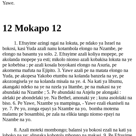
Yawe.
12 Mokapo 12
1. Efrayime azingi ngai na lokuta, pe ndako ya Israel na
bokosi, kasi Yuda azali nanu kotambola elongo na Nzambe, pe
elongo na basantu ya solo. 2. Efrayime azali koliya mopepe, pe
akolanda mopepe ya esti; mikolo nionso azali kobakisa lokuta na ye
pe kobebisa ; pe azali kosala boyokani elongo na Asuria, pe
akomema mafuta na Ejipito. 3. Yawe azali pe na matata elongo na
Yuda, pe akopesa Yakobo etumbu na kolanda banzela na ye, pe
akozongisela ye na kolanda misala na ye. 4. Na kati ya libumu,
akangaki ndeko na ye na nzela ya litambe, pe na makasi na ye
abundaki na Nzambe ; 5. Pe abundaki na Anjelu pe alongaki :
alelaki pe abondelaki ye. Na Bethel, amonaki ye ; kuna asololaki na
biso. 6. Pe Yawe, Nzambe ya mampinga, - Yawe ezali ekaniseli na
ye. 7. Pe yo, zonga epayi ya Nzambe na yo, bomba motema
malamu pe bosambisi, pe zala na elikia tangu nionso epayi na
Nzambe na yo.
8. Azali moteki mombongo; balansi ya bokosi ezali na kati ya
loboko na ye; alingaka kobotola mbongo na makasi. 9. Pe Efrayime