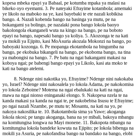
kopesa mbeka epayi ya Babaal, pe kotumba mpaka ya malasi na
bikeko oyo eyemami. 3. Pe nateyaki Efrayime kotambola; amemaki
ye likolo na maboko na ye, kasi bayebaki te ete nazali kobikisa
bango. 4. Nazali kobenda bango na basinga ya mutu, pe na
bokangami ya bolingo, pe nazalaki pona bango lokola baoyo
bakolongola ekanganeli wuta na kingo na bango, pe na boboto
epayi na bango, napesaki bango ya koliya. 5. Akozonga te na kati
ya mokili ya Ejipito, kasi MoAsuria akozala Mokonzi na bango, po
baboyaki kozonga. 6. Pe mopanga ekotambola na bingumba na
bango, pe ekobuka bikangeli na bango, pe ekoboma bango, na tina
ya mabongisi na bango. 7. Pe batu na ngai bakangami makasi na
koboya ngai; pe babengi bango epayi ya Likolo, kasi ata moko te
kati na bango atelemi.
8. Ndenge nini nakotika yo, Efrayime? Ndenge nini nakokaba
yo, Israel? Ndenge nini nakosalela yo lokola Adama, pe nakokomisa
yo lokola Zeboime? Motema na ngai ebalukaki na kati na ngai,
mawa na ngai nionso eninganaki elongo. 9. Nakopesa nzela te na
kanda makasi ya kanda na ngai te, pe nakobebisa lisusu te Efrayime;
po ngai nazali Nzambe, pe mutu te; Mosantu, na kati na yo, pe
nakoya nakosilika te. 10. Bakotambola sima ya Yawe; akoganga
lokola nkosi; pe tangu akoganga, bana na ye mibali, bakoya mbangu
na komitungisa longwa na Mayi monene. 11. Bakopota mbangu na
komitungisa lokola bandeke kowuta na Ejipito; pe lokola bibenga na
mokili ya Asuria, pe nakofandisa bango na bandako na bango, elobi