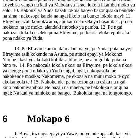
koyebisa yango na kati ya Mabota ya Israel lokola likambu moko ya
solo. 10. Bakonzi ya Yuda bazali lokola baoyo bazongisaka bandelo
na sima : nakosopa kanda na ngai likolo na bango lokola mayi; 11.
Efrayime azali koniokwama, abukani na nzela ya bosambisi, po na
mokano na ye moko, alandaki mobeko ya pamba. 12. Pe ngai,
nakozala lokola nselele pona Efrayime, pe lokola eloko epolisaka
pona ndako ya Yuda.
13. Pe Efrayime amonaki maladi na ye, pe Yuda, pota na ye;
Efrayime asili kokende na Asuria, pe atindi epayi ya Mokonzi
Yarebe ; kasi ye akokaki kobikisa bino te, pe alongolaki pota na
bino te. 14. Po nakozala lokola nkosi na Efrayime, pe lokola nkosi
ya elenge pona ndako ya Yuda : ngai, ngai, nakopasola, pe
nakokende mosika; Nakomema, pe ekozala na mutu moko te oyo
akokangola te ! 15. Nakokende, pe nakozonga na esika na ngai,
kino bakomiyambola ete bazali na mbeba, pe bakoluka elongi na
ngai; Na kati ya minioko na bango, Bakoluka ngai na tongotongo.
6 Mokapo 6
1. Boya, tozonga epayi ya Yawe, po ye nde apasoli, kasi ye