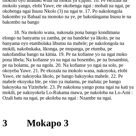
mokolo oyo amataki wuta na mokili ya Ejipito. 16. Pe ekozala na
mokolo yango, elobi Yawe, ete okobenga ngai : mobali na ngai, pe
okobenga ngai lisusu Nkolo (3) na ngai te. 17. Po nakolongola
bakombo ya Babaal na monoko na ye, pe bakotángama lisusu te na
bakombo na bango
18. Na mokolo wana, nakosala pona bango kondimana
elongo na banyama ya zamba, pe na bandeke ya likolo, pe na
banyama oyo etambolaka libumu na mabele; pe nakolongola na
mokili, nakobukaka, likonga, pe mopanga, pe etumba, pe
nakofandisa bango na kimia. 19. Pe na kofianse yo na ngai moko
pona libela; Na kofianse yo na ngai na bosembo, pe na bosambisi,
pe na bolamu, pe na ngolu. 20. Na kofianse yo ngai na solo, pe
okoyeba Yawe. 21. Pe ekozala na mokolo wana, nakoyoka, elobi
Yawe, ete nakoyoka likolo, pe bango bakoyoka mabele. 22. Pe
mabele ekoyoka ble, pe vino ya malamu, pe mafuta; pe bango
bakoyoka na Yizirehele. 23. Pe nakolona yango pona ngai na kati ya
mokili, pe nakoyokela Lo-Rukama mawa, pe nakoloba na Lo-Ami :
Ozali batu na ngai, pe akoloba na ngai : Nzambe na ngai.
3 Mokapo 3