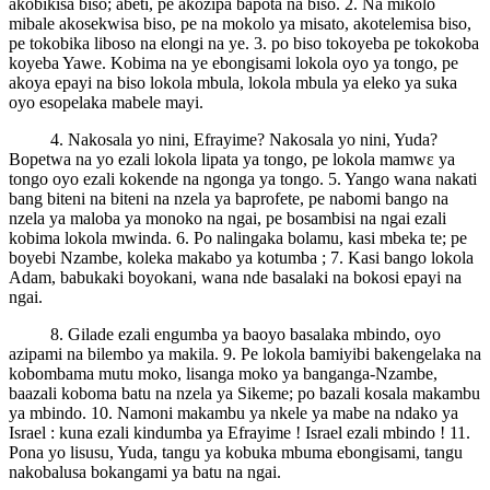
akobikisa biso; abeti, pe akozipa bapota na biso. 2. Na mikolo
mibale akosekwisa biso, pe na mokolo ya misato, akotelemisa biso,
pe tokobika liboso na elongi na ye. 3. po biso tokoyeba pe tokokoba
koyeba Yawe. Kobima na ye ebongisami lokola oyo ya tongo, pe
akoya epayi na biso lokola mbula, lokola mbula ya eleko ya suka
oyo esopelaka mabele mayi.
4. Nakosala yo nini, Efrayime? Nakosala yo nini, Yuda?
Bopetwa na yo ezali lokola lipata ya tongo, pe lokola mamwɛ ya
tongo oyo ezali kokende na ngonga ya tongo. 5. Yango wana nakati
bang biteni na biteni na nzela ya baprofete, pe nabomi bango na
nzela ya maloba ya monoko na ngai, pe bosambisi na ngai ezali
kobima lokola mwinda. 6. Po nalingaka bolamu, kasi mbeka te; pe
boyebi Nzambe, koleka makabo ya kotumba ; 7. Kasi bango lokola
Adam, babukaki boyokani, wana nde basalaki na bokosi epayi na
ngai.
8. Gilade ezali engumba ya baoyo basalaka mbindo, oyo
azipami na bilembo ya makila. 9. Pe lokola bamiyibi bakengelaka na
kobombama mutu moko, lisanga moko ya banganga-Nzambe,
baazali koboma batu na nzela ya Sikeme; po bazali kosala makambu
ya mbindo. 10. Namoni makambu ya nkele ya mabe na ndako ya
Israel : kuna ezali kindumba ya Efrayime ! Israel ezali mbindo ! 11.
Pona yo lisusu, Yuda, tangu ya kobuka mbuma ebongisami, tangu
nakobalusa bokangami ya batu na ngai.