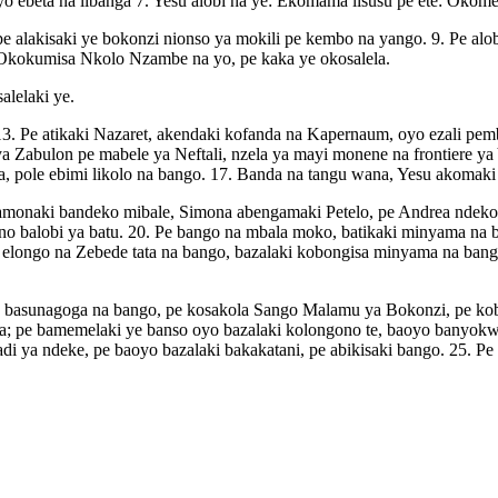
yo ebeta na libanga 7. Yesu alobi na ye: Ekomama lisusu pe ete: Oko
 alakisaki ye bokonzi nionso ya mokili pe kembo na yango. 9. Pe alob
 Okokumisa Nkolo Nzambe na yo, pe kaka ye okosalela.
alelaki ye.
13. Pe atikaki Nazaret, akendaki kofanda na Kapernaum, oyo ezali pemb
a Zabulon pe mabele ya Neftali, nzela ya mayi monene na frontiere ya 
fa, pole ebimi likolo na bango. 17. Banda na tangu wana, Yesu akomaki
, amonaki bandeko mibale, Simona abengamaki Petelo, pe Andrea ndek
bino balobi ya batu. 20. Pe bango na mbala moko, batikaki minyama na
elongo na Zebede tata na bango, bazalaki kobongisa minyama na ban
 na basunagoga na bango, pe kosakola Sango Malamu ya Bokonzi, pe k
mba; pe bamemelaki ye banso oyo bazalaki kolongono te, baoyo banyo
i ya ndeke, pe baoyo bazalaki bakakatani, pe abikisaki bango. 25. Pe 