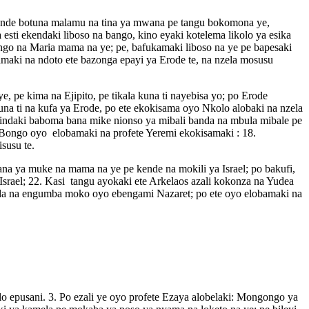
kende botuna malamu na tina ya mwana pe tangu bokomona ye,
sti ekendaki liboso na bango, kino eyaki kotelema likolo ya esika
go na Maria mama na ye; pe, bafukamaki liboso na ye pe bapesaki
maki na ndoto ete bazonga epayi ya Erode te, na nzela mosusu
pe kima na Ejipito, pe tikala kuna ti nayebisa yo; po Erode
na ti na kufa ya Erode, po ete ekokisama oyo Nkolo alobaki na nzela
atindaki baboma bana mike nionso ya mibali banda na mbula mibale pe
 Bongo oyo elobamaki na profete Yeremi ekokisamaki : 18.
susu te.
ana ya muke na mama na ye pe kende na mokili ya Israel; po bakufi,
rael; 22. Kasi tangu ayokaki ete Arkelaos azali kokonza na Yudea
fanda na engumba moko oyo ebengami Nazaret; po ete oyo elobamaki na
o epusani. 3. Po ezali ye oyo profete Ezaya alobelaki: Mongongo ya