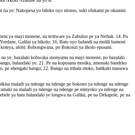
meka Nkolo Nzambe na yo te.
i na ye: Nakopesa yo biloko oyo nionso, soki ofukami pe okumisi
eni ya mayi monene, na teritware ya Zabulon pe ya Neftali. 14. Po
Yordane, Galilai ya bikolo; 16. Batu oyo bafandi na molili bamoni
 koteya, alobi: Bobongwana, po Bokonzi ya likolo epusani.
o na ye, bazalaki kobwaka monyama na mayi monene, po bazalaki
 bango, balandaki ye. 21. Pe na kopusana mosika, amonaki bandeko
go, pe abengaki bango; 22. Bango na mbala moko, batikaki masuwa
obikisa maladi ya ndenge na ndenge pe bokono ya ndenge na ndenge
kwamaki na maladi ya ndenge na ndenge pe minyoko ya ndenge na
ebele ya batu balandaki ye longwa na Galilai, pe na Dekapole, pe na