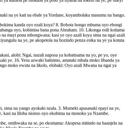
ki ya kamela pe mokaba ya poso ya nyama na loketo na ye; pe bileyi
maki na ye kati na ebale ya Yordane, koyambolaka masumu na bango.
ete bokima kanda oyo ezali koya? 8. Bobota bongo mbuma oyo ebongi
 mabanga oyo, kobimisa bana pona Abraham. 10. Likonga esili kotiama
 na mayi pona mbongwana; kasi ye oyo azali koya sima na ngai azali
iyungulu na ye, pe akopetola na bozindo penza esika na ye ya kotuta
asi, alobi: Ngai, nazali naposa ya kobatisama na yo, pe yo, oye
kaki ye. 16. Yesu azwaki batisimo, amataki mbala moko libanda ya
ongo moko ewuta na likolo, elobaki: Oyo azali Mwana na ngai ya
i, sima na yango ayokaki nzala. 3. Momeki apusanaki epayi na ye,
te, kasi na liloba nionso oyo ekobima na monoko ya Nzambe.
zambe, omibwaka na se, po ekomama: Akopesa mitindo na baanjelu na