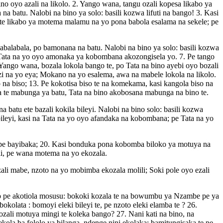
no oyo azali na likolo. 2. Yango wana, tangu ozali kopesa likabo ya
a batu. Nalobi na bino ya solo: basili kozwa lifuti na bango! 3. Kasi
ete likabo ya motema malamu na yo pona babola esalama na sekele; pe
babalabala, po bamonana na batu. Nalobi na bino ya solo: basili kozwa
e Tata na yo oyo amonaka ya kobombana akozongisela yo. 7. Pe tango
ango wana, bozala lokola bango te, po Tata na bino ayebi oyo bozali
zi na yo eya; Mokano na yo esalema, awa na mabele lokola na likolo.
o na biso; 13. Pe kokotisa biso te na komekama, kasi kangola biso na
a te mabunga ya batu, Tata na bino akobosana mabunga na bino te.
 batu ete bazali kokila bileyi. Nalobi na bino solo: basili kozwa
a bileyi, kasi na Tata na yo oyo afandaka na kobombana; pe Tata na yo
a pe bayibaka; 20. Kasi bonduka pona kobomba biloko ya motuya na
ali, pe wana motema na yo ekozala.
zali mabe, nzoto na yo mobimba ekozala molili; Soki pole oyo ezali
 pe akotiola mosusu: bokoki kozala te na bowumbu ya Nzambe pe ya
olata : bomoyi eleki bileyi te, pe nzoto eleki elamba te ? 26.
ozali motuya mingi te koleka bango? 27. Nani kati na bino, na
ola ba fololo ya bilanga, ndenge nini ekolaka: bamitungisaka te pe