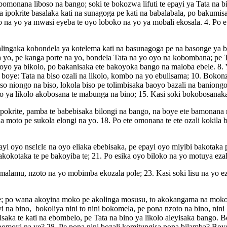
omonana liboso na bango; soki te bokozwa lifuti te epayi ya Tata na bi
ipokrite basalaka kati na sunagoga pe kati na babalabala, po bakumisa n
 na yo ya mwasi eyeba te oyo loboko na yo ya mobali ekosala. 4. Po 
 balingaka kobondela ya kotelema kati na basunagoga pe na basonge ya 
 na yo, pe kanga porte na yo, bondela Tata na yo oyo na kobombana; p
yo ya bikolo, po bakanisaka ete bakoyoka bango na maloba ebele. 8. Y
boye: Tata na biso ozali na likolo, kombo na yo ebulisama; 10. Bokon
biso niongo na biso, lokola biso pe tolimbisaka baoyo bazali na baniong
o ya likolo akobosana te mabunga na bino; 15. Kasi soki bokobosanak
 ipokrite, pamba te babebisaka bilongi na bango, na boye ete bamonana na
a na moto pe sukola elongi na yo. 18. Po ete omonana te ete ozali kokil
i oyo nsɛlɛlɛ na oyo eliaka ebebisaka, pe epayi oyo miyibi bakotak
 bakokotaka te pe bakoyiba te; 21. Po esika oyo biloko na yo motuya ez
i malamu, nzoto na yo mobimba ekozala pole; 23. Kasi soki lisu na yo e
e; po wana akoyina moko pe akolinga mosusu, to akokangama na moko
 bino, bokoliya nini to nini bokomela, pe pona nzoto na bino, nini bok
aka te kati na ebombelo, pe Tata na bino ya likolo aleyisaka bango. B
omoyi na ye? 28. Pe pona nini bozali komitungisa pona bilamba? Boyek