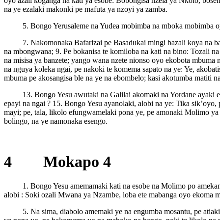
oyo azali koganga na kati ya esobe: Bobongisa nzela ya Nkolo, bose
na ye ezalaki makonki pe mafuta ya nzoyi ya zamba.
5. Bongo Yerusaleme na Yudea mobimba na mboka mobimba oyo e
7. Nakomonaka Bafarizai pe Basadukai mingi bazali koya na ba
na mbongwana; 9. Pe bokanisa te komiloba na kati na bino: Tozali n
na misisa ya banzete; yango wana nzete nionso oyo ekobota mbuma ma
na nguya koleka ngai, pe nakoki te komema sapato na ye: Ye, akobati
mbuma pe akosangisa ble na ye na ebombelo; kasi akotumba matiti na
13. Bongo Yesu awutaki na Galilai akomaki na Yordane ayaki ep
epayi na ngai ? 15. Bongo Yesu ayanolaki, alobi na ye: Tika sik’oyo
mayi; pe, tala, likolo efungwamelaki pona ye, pe amonaki Molimo ya
bolingo, na ye namonaka esengo.
4 Mokapo 4
1. Bongo Yesu amemamaki kati na esobe na Molimo po amekama n
alobi : Soki ozali Mwana ya Nzambe, loba ete mabanga oyo ekoma ma
5. Na sima, diabolo amemaki ye na engumba mosantu, pe atiaki