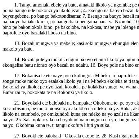
1. Tangu amonaki ebele ya batu, amataki likolo ya ngomba; pe t
po na bango nde bokonzi ya likolo ezali; 4. Esengo na baoyo bazali 
boyengebene, po bango bakotondisama; 7. Esengo na baoyo bazali 
na baoyo batiaka kimia, po bango bakobengama bana ya Nzambe; 10. 
bino pe bakoniokola bino, pe bakoloba, na kokosa, mabe ya lolenge ni
baprofete oyo bazalaki liboso na bino.
13. Bozali mungwa ya mabele; kasi soki mungwa ebungisi elen
makolo ya batu.
14. Bozali pole ya mokili: engumba oyo etiami likolo ya ngomba
ekongelisa batu nionso oyo bazali na ndaku. 16. Boye pole na bino e
17. Bokanisa te ete naye pona kolongola Mibeko to baprofete : 
songe moke moko oyo ezalaka likolo ya i na Mibeko ekoleka te ti t
Bokonzi ya likolo; pe oyo azali kosalela pe kolakisa yango, ye wana
Bafarizai te, bokokata te na Bokonzi ya likolo.
21. Boyokaki ete balobaki na bampaka: Okoboma te; pe oyo ako
kosambisama; pe moto nionso oyo akoloba na ndeko na ye: Raka, ako
likolo na etumbelo, pe omikundoli kuna ete ndeko na yo azali na lik
na yo. 25. Sala noki ozala na boyokani na monguna na yo, tangu ozali
na yo: Okobima kuna te, ti tangu okofuta lifuti ya suka.
27. Boyoki ete balobaki : Okosala ekobo te. 28. Kasi ngai, nal