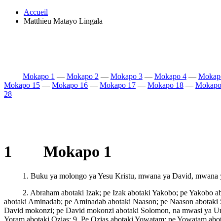
Accueil
Matthieu Matayo Lingala
Mokapo 1
—
Mokapo 2
—
Mokapo 3
—
Mokapo 4
—
Mokap
Mokapo 15
—
Mokapo 16
—
Mokapo 17
—
Mokapo 18
—
Mokapo
28
1 Mokapo 1
1. Buku ya molongo ya Yesu Kristu, mwana ya David, mwana
2. Abraham abotaki Izak; pe Izak abotaki Yakobo; pe Yakobo a
abotaki Aminadab; pe Aminadab abotaki Naason; pe Naason abotaki S
David mokonzi; pe David mokonzi abotaki Solomon, na mwasi ya Uria
Yoram abotaki Ozias; 9. Pe Ozias abotaki Yowatam; pe Yowatam abot