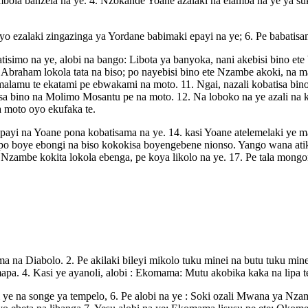
mbola banzela na ye. 4. Nzokande Yoane azalaki na elamba na ye ya su
zalaki zingazinga ya Yordane babimaki epayi na ye; 6. Pe babatisa
tisimo na ye, alobi na bango: Libota ya banyoka, nani akebisi bino 
a Abraham lokola tata na biso; po nayebisi bino ete Nzambe akoki, na
lamu te ekatami pe ebwakami na moto. 11. Ngai, nazali kobatisa bino
sa bino na Molimo Mosantu pe na moto. 12. Na loboko na ye azali na k
 moto oyo ekufaka te.
ayi na Yoane pona kobatisama na ye. 14. kasi Yoane atelemelaki ye mak
, po boye ebongi na biso kokokisa boyengebene nionso. Yango wana ati
 Nzambe kokita lokola ebenga, pe koya likolo na ye. 17. Pe tala mong
a Diabolo. 2. Pe akilaki bileyi mikolo tuku minei na butu tuku mine
pa. 4. Kasi ye ayanoli, alobi : Ekomama: Mutu akobika kaka na lipa 
 ye na songe ya tempelo, 6. Pe alobi na ye : Soki ozali Mwana ya N