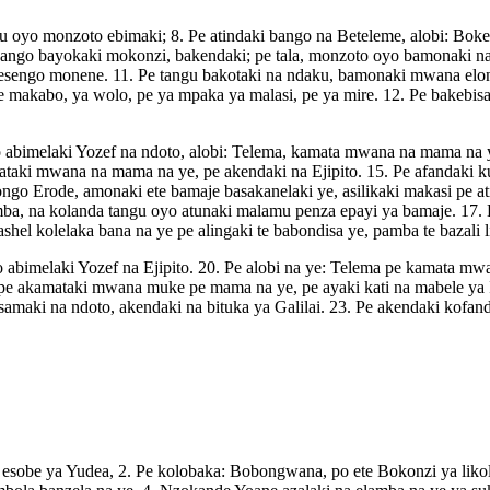
gu oyo monzoto ebimaki; 8. Pe atindaki bango na Beteleme, alobi: Bo
ango bayokaki mokonzi, bakendaki; pe tala, monzoto oyo bamonaki na e
esengo monene. 11. Pe tangu bakotaki na ndaku, bamonaki mwana elon
makabo, ya wolo, pe ya mpaka ya malasi, pe ya mire. 12. Pe bakebisa
bimelaki Yozef na ndoto, alobi: Telema, kamata mwana na mama na ye, 
aki mwana na mama na ye, pe akendaki na Ejipito. 15. Pe afandaki ku
ongo Erode, amonaki ete bamaje basakanelaki ye, asilikaki makasi pe 
mba, na kolanda tangu oyo atunaki malamu penza epayi ya bamaje. 17.
l kolelaka bana na ye pe alingaki te babondisa ye, pamba te bazali li
o abimelaki Yozef na Ejipito. 20. Pe alobi na ye: Telema pe kamata mw
e akamataki mwana muke pe mama na ye, pe ayaki kati na mabele ya Is
bisamaki na ndoto, akendaki na bituka ya Galilai. 23. Pe akendaki ko
 esobe ya Yudea, 2. Pe kolobaka: Bobongwana, po ete Bokonzi ya likol