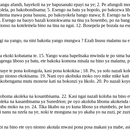
angu afandi, bayekoli na ye bapusanaki epayi na ye; 2. Pe afungoli mo
kolela, po bakobondisama; 5. Esengo na batu ya bopolo, po bakozwa li
mitema mawa pona basusu, po bakoyokela bango mawa; 8. Esengo na b
Esengo na baoyo bazali koniokwama na tina ya bosembo, po na bango b
onso na kotelemela bino na tina na ngai. 12. Bosepela pe bozala na esen
gi na yango, na nini bakotia yango mungwa ? Ezali lisusu malamu na 
 ekoki kobatama te. 15. Yango wana bapelisaka mwinda te po sima batia
ngenga liboso ya batu, ete bakoka komona misala na bino ya malamu, p
naye te pona kolongola, kasi pona kokokisa ; 18. Po, ya solo nazali ko
angu nionso ekokisama. 19. Nani oyo akobuka moko oyo mike mike kati
 akobengama mutu monene kati na bokonzi ya likolo. 20. Po nazali koye
boma akoleka na kosambisama. 22. Kasi ngai nazali koloba na bino et
leka na kasambisama ya Sunedrion; pe oyo akoloba liboma akokenda n
ambu moko na yo. 24. Tika likabo na yo kuna liboso ya etumbelo, pe ke
 nanu na nzela na ye, noki te monguna na yo akaba yo na zuzi, pe zuzi
obi na bino ete oyo nionso akotala mwasi pona posa makasi ya mabe, asil