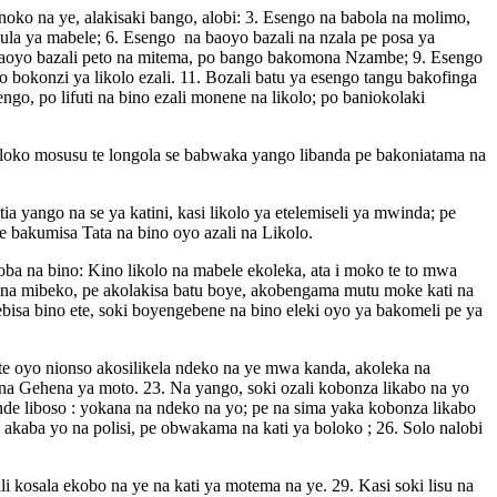
noko na ye, alakisaki bango, alobi: 3. Esengo na babola na molimo,
bula ya mabele; 6. Esengo na baoyo bazali na nzala pe posa ya
aoyo bazali peto na mitema, po bango bakomona Nzambe; 9. Esengo
okonzi ya likolo ezali. 11. Bozali batu ya esengo tangu bakofinga
go, po lifuti na bino ezali monene na likolo; po baniokolaki
eloko mosusu te longola se babwaka yango libanda pe bakoniatama na
 yango na se ya katini, kasi likolo ya etelemiseli ya mwinda; pe
e bakumisa Tata na bino oyo azali na Likolo.
loba na bino: Kino likolo na mabele ekoleka, ata i moko te to mwa
 na mibeko, pe akolakisa batu boye, akobengama mutu moke kati na
bisa bino ete, soki boyengebene na bino eleki oyo ya bakomeli pe ya
e oyo nionso akosilikela ndeko na ye mwa kanda, akoleka na
a Gehena ya moto. 23. Na yango, soki ozali kobonza likabo na yo
nde liboso : yokana na ndeko na yo; pe na sima yaka kobonza likabo
 akaba yo na polisi, pe obwakama na kati ya boloko ; 26. Solo nalobi
i kosala ekobo na ye na kati ya motema na ye. 29. Kasi soki lisu na