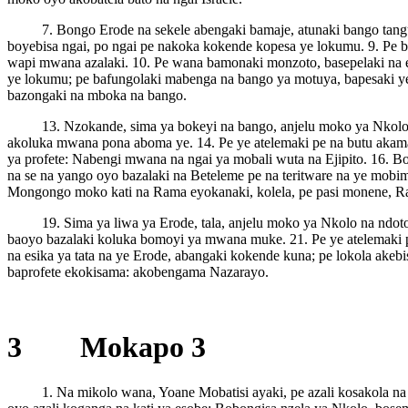
7. Bongo Erode na sekele abengaki bamaje, atunaki bango tan
boyebisa ngai, po ngai pe nakoka kokende kopesa ye lokumu. 9. Pe b
wapi mwana azalaki. 10. Pe wana bamonaki monzoto, basepelaki na 
ye lokumu; pe bafungolaki mabenga na bango ya motuya, bapesaki ye 
bazongaki na mboka na bango.
13. Nzokande, sima ya bokeyi na bango, anjelu moko ya Nkolo a
akoluka mwana pona aboma ye. 14. Pe ye atelemaki pe na butu akamat
ya profete: Nabengi mwana na ngai ya mobali wuta na Ejipito. 16. B
na se na yango oyo bazalaki na Beteleme pe na teritware na ye mobi
Mongongo moko kati na Rama eyokanaki, kolela, pe pasi monene, Rashe
19. Sima ya liwa ya Erode, tala, anjelu moko ya Nkolo na ndot
baoyo bazalaki koluka bomoyi ya mwana muke. 21. Pe ye atelemaki p
na esika ya tata na ye Erode, abangaki kokende kuna; pe lokola ake
baprofete ekokisama: akobengama Nazarayo.
3 Mokapo 3
1. Na mikolo wana, Yoane Mobatisi ayaki, pe azali kosakola na