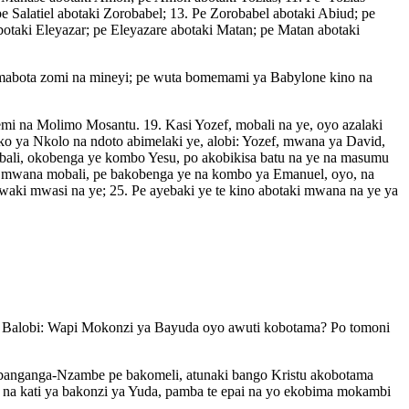
 Salatiel abotaki Zorobabel; 13. Pe Zorobabel abotaki Abiud; pe
botaki Eleyazar; pe Eleyazare abotaki Matan; pe Matan abotaki
 mabota zomi na mineyi; pe wuta bomemami ya Babylone kino na
emi na Molimo Mosantu. 19. Kasi Yozef, mobali na ye, oyo azalaki
ko ya Nkolo na ndoto abimelaki ye, alobi: Yozef, mwana ya David,
ali, okobenga ye kombo Yesu, po akobikisa batu na ye na masumu
ta mwana mobali, pe bakobenga ye na kombo ya Emanuel, oyo, na
zwaki mwasi na ye; 25. Pe ayebaki ye te kino abotaki mwana na ye ya
 2. Balobi: Wapi Mokonzi ya Bayuda oyo awuti kobotama? Po tomoni
a banganga-Nzambe pe bakomeli, atunaki bango Kristu akobotama
e na kati ya bakonzi ya Yuda, pamba te epai na yo ekobima mokambi