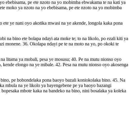
a yo ebebisama, pe ete nzoto na yo mobimba ebwakama te na kati ya
o ete moko ya nzoto na yo ebebisama, pe ete nzoto na yo mobimba
no ete ye nani oyo akotika mwasi na ye akende, longola kaka pona
 na bino ete bolapa ndayi ata moke te; to na likolo, po ezali kiti ya
zi monene. 36. Okolapa ndayi pe te na moto na yo, po okoki te
yo na litama ya mobali, pesa ye mosusu; 40. Pe na mutu nionso oyo
ko, kende elongo na ye mibale. 42. Pesa na mutu nionso oyo akosenga
 bino, pe bobondelaka pona baoyo bazali koniokolaka bino. 45. Na
saka mbula na ye likolo ya bayengebene pe ya baoyo bazangi
ki bopesaka mbote kaka na bandeko na bino, nini bosalaka ya koleka