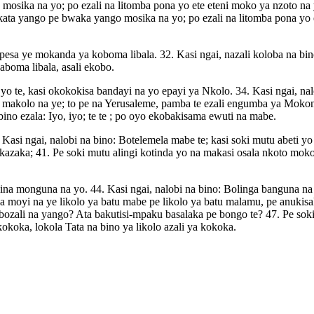
 mosika na yo; po ezali na litomba pona yo ete eteni moko ya nzoto n
, kata yango pe bwaka yango mosika na yo; po ezali na litomba pona y
pesa ye mokanda ya koboma libala. 32. Kasi ngai, nazali koloba na bi
boma libala, asali ekobo.
te, kasi okokokisa bandayi na yo epayi ya Nkolo. 34. Kasi ngai, nalobi
a makolo na ye; to pe na Yerusaleme, pamba te ezali engumba ya Mokon
ino ezala: Iyo, iyo; te te ; po oyo ekobakisama ewuti na mabe.
. Kasi ngai, nalobi na bino: Botelemela mabe te; kasi soki mutu abeti 
 kazaka; 41. Pe soki mutu alingi kotinda yo na makasi osala nkoto mo
na monguna na yo. 44. Kasi ngai, nalobi na bino: Bolinga banguna na
ka moyi na ye likolo ya batu mabe pe likolo ya batu malamu, pe anuki
 bozali na yango? Ata bakutisi-mpaku basalaka pe bongo te? 47. Pe so
okoka, lokola Tata na bino ya likolo azali ya kokoka.