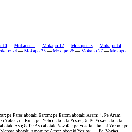
 10
—
Mokapo 11
—
Mokapo 12
—
Mokapo 13
—
Mokapo 14
—
okapo 24
—
Mokapo 25
—
Mokapo 26
—
Mokapo 27
—
Mokapo
mar; pe Fares abotaki Esrom; pe Esrom abotaki Aram; 4. Pe Aram
i Yobed, na Ruta; pe Yobed abotaki Yesayi; 6. Pe Yesayi abotaki
taki Asa; 8. Pe Asa abotaki Yozafat; pe Yozafat abotaki Yoram; pe
e Manase abotaki Amon; pe Amon abotaki Yozias; 11. Pe Yozias