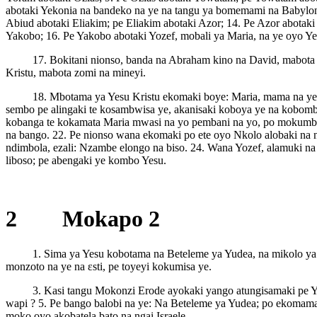
abotaki Yekonia na bandeko na ye na tangu ya bomemami na Babylone;
Abiud abotaki Eliakim; pe Eliakim abotaki Azor; 14. Pe Azor abotaki
Yakobo; 16. Pe Yakobo abotaki Yozef, mobali ya Maria, na ye oyo Y
17. Bokitani nionso, banda na Abraham kino na David, mabot
Kristu, mabota zomi na mineyi.
18. Mbotama ya Yesu Kristu ekomaki boye: Maria, mama na ye a
sembo pe alingaki te kosambwisa ye, akanisaki koboya ye na kobomba
kobanga te kokamata Maria mwasi na yo pembani na yo, po mokumba
na bango. 22. Pe nionso wana ekomaki po ete oyo Nkolo alobaki na 
ndimbola, ezali: Nzambe elongo na biso. 24. Wana Yozef, alamuki na 
liboso; pe abengaki ye kombo Yesu.
2 Mokapo 2
1. Sima ya Yesu kobotama na Beteleme ya Yudea, na mikolo ya
monzoto na ye na ɛsti, pe toyeyi kokumisa ye.
3. Kasi tangu Mokonzi Erode ayokaki yango atungisamaki pe Y
wapi ? 5. Pe bango balobi na ye: Na Beteleme ya Yudea; po ekomamak
moko oyo akobatela bato na ngai Israele.