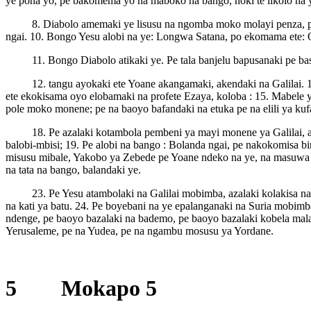
ye pona yo, pe bakomema yo na maboko na bango, noki te likolo na 
8. Diabolo amemaki ye lisusu na ngomba moko molayi penza, pe
ngai. 10. Bongo Yesu alobi na ye: Longwa Satana, po ekomama ete:
11. Bongo Diabolo atikaki ye. Pe tala banjelu bapusanaki pe bas
12. tangu ayokaki ete Yoane akangamaki, akendaki na Galilai. 
ete ekokisama oyo elobamaki na profete Ezaya, koloba : 15. Mabele y
pole moko monene; pe na baoyo bafandaki na etuka pe na elili ya ku
18. Pe azalaki kotambola pembeni ya mayi monene ya Galilai
balobi-mbisi; 19. Pe alobi na bango : Bolanda ngai, pe nakokomisa 
misusu mibale, Yakobo ya Zebede pe Yoane ndeko na ye, na masuwa 
na tata na bango, balandaki ye.
23. Pe Yesu atambolaki na Galilai mobimba, azalaki kolakisa
na kati ya batu. 24. Pe boyebani na ye epalanganaki na Suria mobi
ndenge, pe baoyo bazalaki na bademo, pe baoyo bazalaki kobela malad
Yerusaleme, pe na Yudea, pe na ngambu mosusu ya Yordane.
5 Mokapo 5