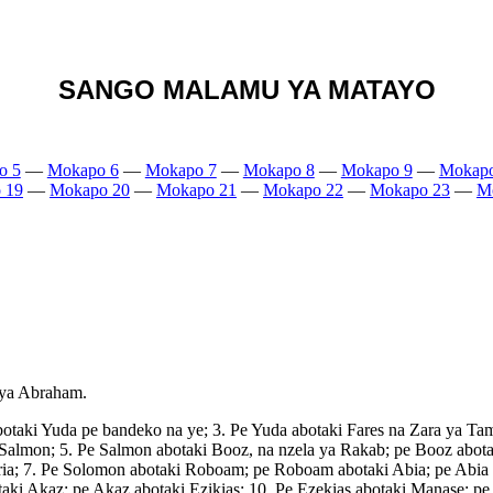
SANGO MALAMU YA MATAYO
o 5
—
Mokapo 6
—
Mokapo 7
—
Mokapo 8
—
Mokapo 9
—
Mokapo
 19
—
Mokapo 20
—
Mokapo 21
—
Mokapo 22
—
Mokapo 23
—
M
 ya Abraham.
botaki Yuda pe bandeko na ye; 3. Pe Yuda abotaki Fares na Zara ya Ta
almon; 5. Pe Salmon abotaki Booz, na nzela ya Rakab; pe Booz abotak
; 7. Pe Solomon abotaki Roboam; pe Roboam abotaki Abia; pe Abia abo
aki Akaz; pe Akaz abotaki Ezikias; 10. Pe Ezekias abotaki Manase; p