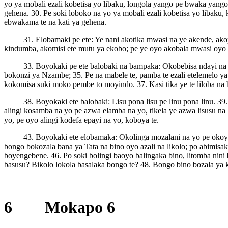
yo ya mobali ezali kobetisa yo libaku, longola yango pe bwaka yango
gehena. 30. Pe soki loboko na yo ya mobali ezali kobetisa yo libaku
ebwakama te na kati ya gehena.
31. Elobamaki pe ete: Ye nani akotika mwasi na ye akende, ako
kindumba, akomisi ete mutu ya ekobo; pe ye oyo akobala mwasi oyo a
33. Boyokaki pe ete balobaki na bampaka: Okobebisa ndayi na yo 
bokonzi ya Nzambe; 35. Pe na mabele te, pamba te ezali etelemelo y
kokomisa suki moko pembe to moyindo. 37. Kasi tika ye te liloba na b
38. Boyokaki ete balobaki: Lisu pona lisu pe linu pona linu. 39
alingi kosamba na yo pe azwa elamba na yo, tikela ye azwa lisusu na
yo, pe oyo alingi kodefa epayi na yo, koboya te.
43. Boyokaki ete elobamaka: Okolinga mozalani na yo pe okoyi
bongo bokozala bana ya Tata na bino oyo azali na likolo; po abimisa
boyengebene. 46. Po soki bolingi baoyo balingaka bino, litomba nini
basusu? Bikolo lokola basalaka bongo te? 48. Bongo bino bozala ya k
6 Mokapo 6