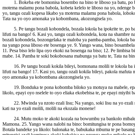
1. Bokeba ete bomonisa bosembo na bino te liboso ya batu, po b
motema malamu pona babola, kobeta kelelo te liboso na yo, ndenge ba 
yo, tangu ozali kopesa likabo ya motema malamu pona babola, loboko
Tata na yo oyo amonaka ya kobombana, akozongisela yo.
5. Pe tangu bozali kobondela, bozala lokola ba ipokrite te, po
lifuti na bango! 6. Kasi yo, tangu ozali kobondela, kota na shambre
bozali kobondela, bozongelaka te maloba ya pamba-pamba, lokola bao
na yango posa liboso ete bosenga ye. 9. Yango wana, bino bosambela 
11. Pesa biso lelo lipa oyo ekoki na bosenga na biso; 12. Pe limbisa 
mabe. 14. Pamba te soki bokobosana mabunga ya batu te, Tata na bin
16. Pe tangu bozali kokila bileyi, bomonana molili te lokola ba
lifuti na bango! 17. Kasi yo, tangu ozali kokila bileyi, pakola mafut
oyo amonaka ya kobombana akozongisela yo.
19. Bonduka te pona kobomba biloko ya motuya na mabele, epay
likolo, epayi oyo nselele to oyo eliaka ekobebisa te, pe epayi miyibi
22. Mwinda ya nzoto ezali lisu; Na yango, soki lisu na yo ezal
kati na yo ezali molili, molili na ekozala monene!
24. Mutu moko te akoki kozala na bowumbu ya bankolo mibal
Mamona. 25. Yango wana nalobi na bino: bomitungisa te pona bomoyi na
Botala bandeke ya likolo: balonaka te, babukaka mbuma te pe basangis
mitungisi azali komipesa akoki kobakisa na ngonga moko mikolo na b