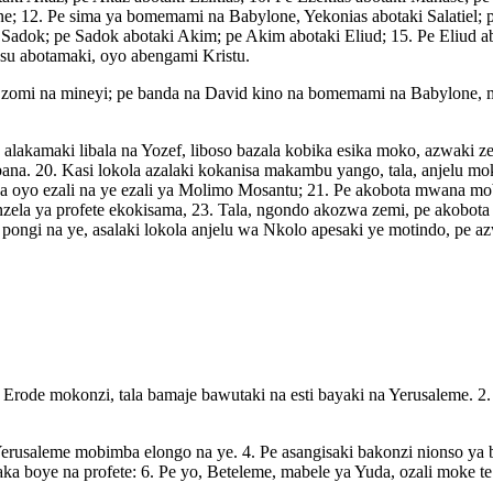
 12. Pe sima ya bomemami na Babylone, Yekonias abotaki Salatiel; pe
 Sadok; pe Sadok abotaki Akim; pe Akim abotaki Eliud; 15. Pe Eliud a
esu abotamaki, oyo abengami Kristu.
a zomi na mineyi; pe banda na David kino na bomemami na Babylone,
lakamaki libala na Yozef, liboso bazala kobika esika moko, azwaki z
na. 20. Kasi lokola azalaki kokanisa makambu yango, tala, anjelu mo
 oyo ezali na ye ezali ya Molimo Mosantu; 21. Pe akobota mwana mob
nzela ya profete ekokisama, 23. Tala, ngondo akozwa zemi, pe akobo
pongi na ye, asalaki lokola anjelu wa Nkolo apesaki ye motindo, pe a
 Erode mokonzi, tala bamaje bawutaki na esti bayaki na Yerusaleme.
erusaleme mobimba elongo na ye. 4. Pe asangisaki bakonzi nionso y
a boye na profete: 6. Pe yo, Beteleme, mabele ya Yuda, ozali moke t